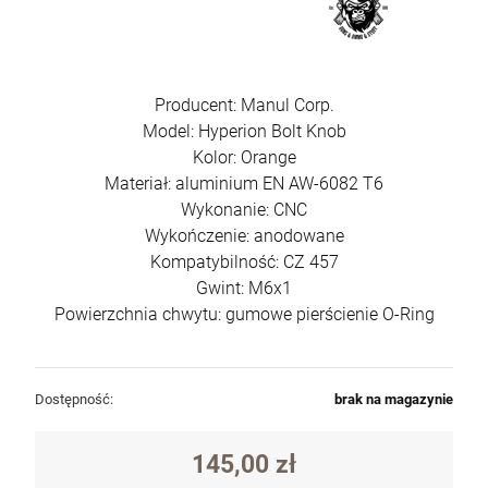
Producent: Manul Corp.
Model: Hyperion Bolt Knob
Kolor: Orange
Materiał: aluminium EN AW-6082 T6
Wykonanie: CNC
Wykończenie: anodowane
Kompatybilność: CZ 457
Krótkie spodnie 5.11 Dart Short kol. 956
Gwint: M6x1
Badlands Tan roz. 32 (73351)
Powierzchnia chwytu: gumowe pierścienie O-Ring
270,00 zł
szt.
Dostępność:
brak na magazynie
DO KOSZYKA
145,00 zł