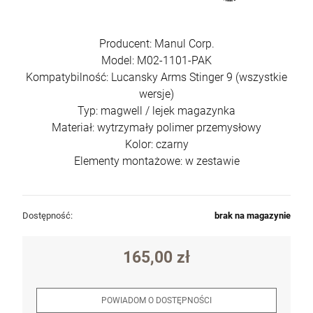
Producent: Manul Corp.
Model: M02-1101-PAK
Kompatybilność: Lucansky Arms Stinger 9 (wszystkie
wersje)
Typ: magwell / lejek magazynka
Materiał: wytrzymały polimer przemysłowy
Karabin samopowtarzalny AR15 IWI ZION
Z-15 lufa 12.5" kal. 5,56x45mm/.223Rem
Kolor: czarny
6 500,00 zł
Elementy montażowe: w zestawie
szt.
Dostępność:
brak na magazynie
DO KOSZYKA
165,00 zł
POWIADOM O DOSTĘPNOŚCI