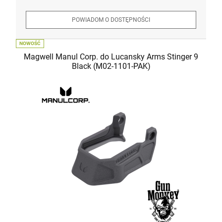
POWIADOM O DOSTĘPNOŚCI
NOWOŚĆ
Magwell Manul Corp. do Lucansky Arms Stinger 9
Black (M02-1101-PAK)
Pistolet Savage Stance MC9MS BLK kal.
9x19
2 590,00 zł
Cena regularna:
3 125,00 zł
Najniższa cena:
3 125,00 zł
szt.
DO KOSZYKA