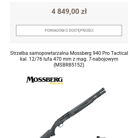
4 849,00 zł
POWIADOM O DOSTĘPNOŚCI
Strzelba samopowtarzalna Mossberg 940 Pro Tactical
kal. 12/76 lufa 470 mm z mag. 7-nabojowym
(MSBR85152)
Krótkie spodnie 5.11 Dart Short kol. 956
Badlands Tan roz. 32 (73351)
270,00 zł
szt.
DO KOSZYKA