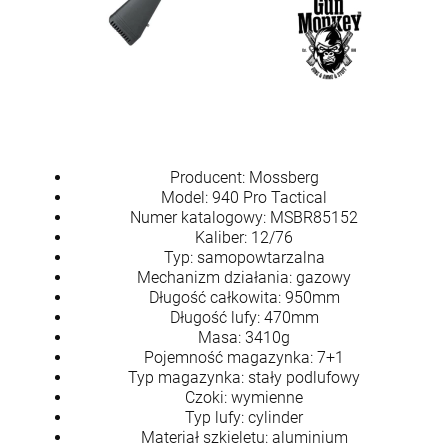
Producent: Mossberg
Model: 940 Pro Tactical
Numer katalogowy: MSBR85152
Kaliber: 12/76
Pistolet HoG Sport v.1 (RA9) kal. 9x19mm
Typ: samopowtarzalna
Mechanizm działania: gazowy
1 699,00 zł
Długość całkowita: 950mm
Cena regularna:
1 990,00 zł
Długość lufy: 470mm
Najniższa cena:
1 990,00 zł
Masa: 3410g
Pojemność magazynka: 7+1
Typ magazynka: stały podlufowy
Czoki: wymienne
szt.
Typ lufy: cylinder
Materiał szkieletu: aluminium
DO KOSZYKA