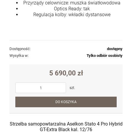
Przyrządy celownicze: muszka światłowodowa
Optics Ready: tak
Regulacja kolby: wkładki dystansowe
Dostępność:
dostępny
Wysyłka w:
Tylko odbiór osobisty
Karabin samopowtarzalny AR15 IWI ZION
Z-15 lufa 12.5" kal. 5,56x45mm/.223Rem
5 690,00 zł
6 500,00 zł
szt.
szt.
DO KOSZYKA
DO KOSZYKA
Strzelba samopowtarzalna Aselkon Stato 4 Pro Hybrid
GT-Extra Black kal. 12/76