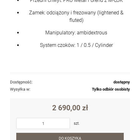
Przedni chwyt: PRO Metal Forend z M-LOK
Zamek: odciążony i frezowany (lightened &
fluted)
Manipulatory: ambidextrous
System czoków: 1 / 0.5 / Cylinder
Dostępność:
dostępny
Wysyłka w:
Tylko odbiór osobisty
2 690,00 zł
szt.
DO KOSZYKA