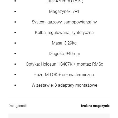
Lufa: 470mm (18.5")
Magazynek: 7+1
System: gazowy, samopowtarzalny
Kolba: regulowana, syntetyczna
Masa: 3,29kg
Długość: 940mm
Optyka: Holosun HS407K + montaż RMSc
Łoże: M-LOK + osłona termiczna
W zestawie: 3 adaptery montażowe
Dostępność:
brak na magazynie