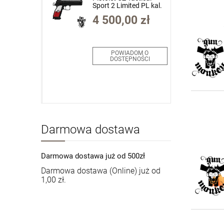
zalny
Sport 2 Limited PL kal.
nse DD4
9x19mm
00 zł
4 500,00 zł
 FDE 14.5"
Limited
/.223Rem
7-MLE)
DOM O
POWIADOM O
PNOŚCI
DOSTĘPNOŚCI
Darmowa dostawa
Darmowa dostawa już od 500zł
Darmowa dostawa (Online) już od
1,00 zł.