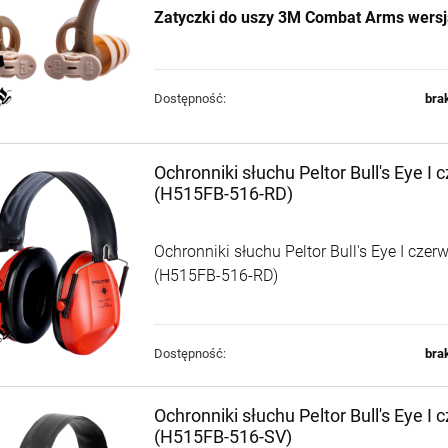
MC9 FDE kal. 9x19
MC9MS BLK kal. 9x19
Zatyczki do uszy 3M Combat Arms wers
2 590,00 zł
2 590,00 zł
Cena
3 125,00 zł
Cena
3 125,00 zł
regularna:
regularna:
Dostępność:
bra
Najniższa
3 125,00 zł
Najniższa
3 125,00 zł
cena:
cena:
+
+
Ochronniki słuchu Peltor Bull's Eye I
szt.
szt.
(H515FB-516-RD)
-
-
DO KOSZYKA
DO KOSZYKA
Ochronniki słuchu Peltor Bull's Eye I czer
(H515FB-516-RD)
Dostępność:
bra
Ochronniki słuchu Peltor Bull's Eye I 
(H515FB-516-SV)
Karabin
Karabin