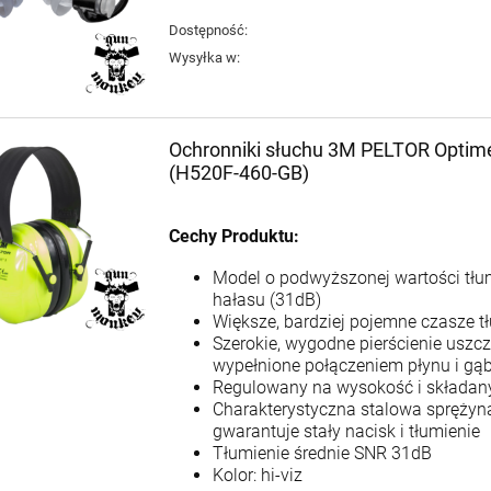
Dostępność:
Wysyłka w:
Ochronniki słuchu 3M PELTOR Optime 
(H520F-460-GB)
Cechy Produktu:
Model o podwyższonej wartości tłu
hałasu (31dB)
Większe, bardziej pojemne czasze t
Szerokie, wygodne pierścienie uszcz
wypełnione połączeniem płynu i gąb
Regulowany na wysokość i składan
Charakterystyczna stalowa sprężyn
gwarantuje stały nacisk i tłumienie
Tłumienie średnie SNR 31dB
Kolor: hi-viz