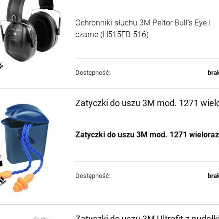
samopowtarzalny
samopowtarzalny H&K
AR15 IWI ZION Z-15
MR223 A3 kal. .223Rem
6 500,00 zł
13 895,00 zł
lufa 12.5" kal.
11" Green Brown z
Ochronniki słuchu 3M Peltor Bull's Eye I
5,56x45mm/.223Rem
łożem Slim-Line Hkey
czarne (H515FB-516)
(239045)
+
szt.
POWIADOM O
-
DOSTĘPNOŚCI
DO KOSZYKA
Dostępność:
bra
Zatyczki do uszu 3M mod. 1271 wie
Zatyczki do uszu 3M mod. 1271 wielora
Dostępność:
bra
Zatyczki do uszu 3M Ultrafit z pudeł