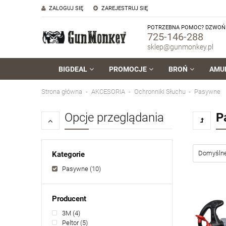
ZALOGUJ SIĘ
ZAREJESTRUJ SIĘ
POTRZEBNA POMOC? DZWOŃ 
725-146-288
sklep@gunmonkey.pl
BIGDEAL
PROMOCJE
BROŃ
AMU
Strona główna
AKCESORIA
Ochronniki Słuchu
Pasywne
Opcje przeglądania
P
Kategorie
Pasywne
(10)
Producent
3M
(4)
Peltor
(5)