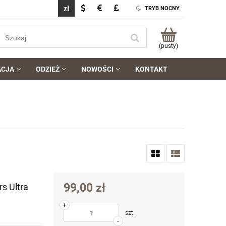
TRYB NOCNY
(pusty)
ACJA
ODZIEŻ
NOWOŚCI
KONTAKT
99,00 zł
s Ultra
+
szt.
-