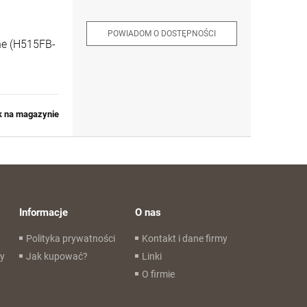
POWIADOM O DOSTĘPNOŚCI
one (H515FB-
k na magazynie
Informacje
O nas
Polityka prywatności
Kontakt i dane firmy
wy
Jak kupować?
Linki
O firmie