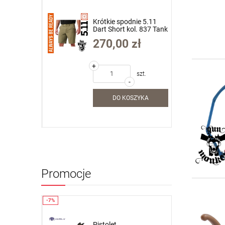
dnie 5.11
Krótkie spodnie 5.11
ol. 837 Tank
Dart Short kol. 837 Tank
34 (73351)
Green roz. 36 (73351)
zł
270,00 zł
+
szt.
szt.
-
SZYKA
DO KOSZYKA
Promocje
Pistolet