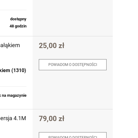
dostępny
48 godzin
25,00 zł
pałąkiem
POWIADOM O DOSTĘPNOŚCI
kiem (1310)
k na magazynie
79,00 zł
ersja 4.1M
POWIADOM O DOSTĘPNOŚCI