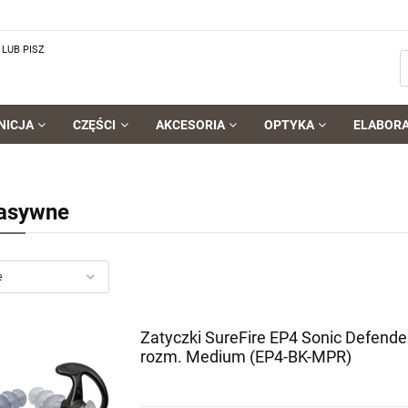
LUB PISZ
NICJA
CZĘŚCI
AKCESORIA
OPTYKA
ELABOR
asywne
Zatyczki SureFire EP4 Sonic Defender
rozm. Medium (EP4-BK-MPR)