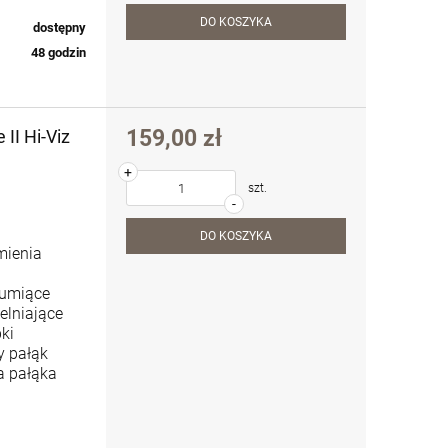
DO KOSZYKA
dostępny
48 godzin
159,00 zł
II Hi-Viz
+
szt.
-
DO KOSZYKA
mienia
łumiące
elniające
ki
y pałąk
a pałąka