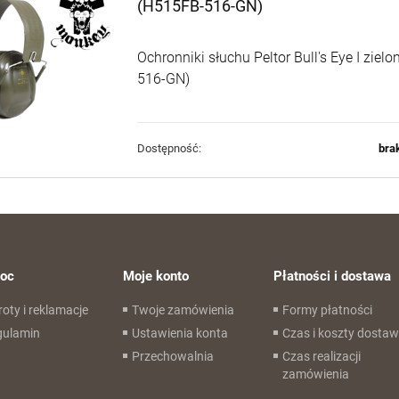
(H515FB-516-GN)
Ochronniki słuchu Peltor Bull's Eye I ziel
516-GN)
Dostępność:
bra
oc
Moje konto
Płatności i dostawa
oty i reklamacje
Twoje zamówienia
Formy płatności
gulamin
Ustawienia konta
Czas i koszty dosta
Przechowalnia
Czas realizacji
zamówienia