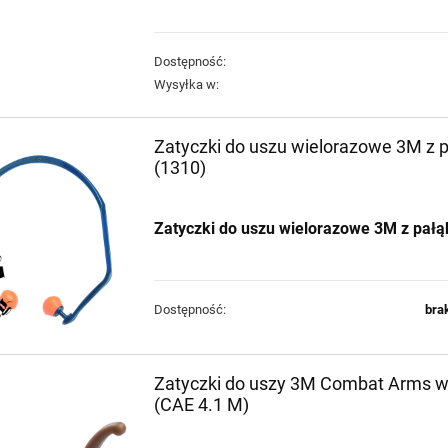
Krótkie spodnie 5.11
Krótkie spodnie 5.11
Dart Short kol. 956
Dart Short kol. 186
Dostępność:
Badlands Tan roz. 32
Ranger Green roz. 30
270,00 zł
270,00 zł
Wysyłka w:
(73351)
(73351)
+
+
Zatyczki do uszu wielorazowe 3M z 
szt.
szt.
-
-
(1310)
DO KOSZYKA
DO KOSZYKA
Zatyczki do uszu wielorazowe 3M z pałą
Dostępność:
bra
Zatyczki do uszy 3M Combat Arms w
(CAE 4.1 M)
Pistolet Savage Stance
Pistolet Savage Stance