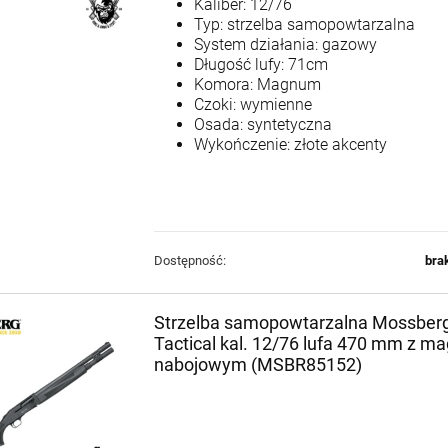
Kaliber: 12/76
Typ: strzelba samopowtarzalna
System działania: gazowy
Długość lufy: 71cm
Komora: Magnum
Czoki: wymienne
Osada: syntetyczna
Wykończenie: złote akcenty
Dostępność:
bra
Strzelba samopowtarzalna Mossberg
Tactical kal. 12/76 lufa 470 mm z ma
nabojowym (MSBR85152)