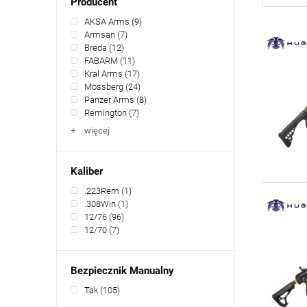
Producent
AKSA Arms
(9)
Armsan
(7)
Breda
(12)
FABARM
(11)
Kral Arms
(17)
Mossberg
(24)
Panzer Arms
(8)
Remington
(7)
więcej
Kaliber
.223Rem
(1)
.308Win
(1)
12/76
(96)
12/70
(7)
Bezpiecznik Manualny
Tak
(105)