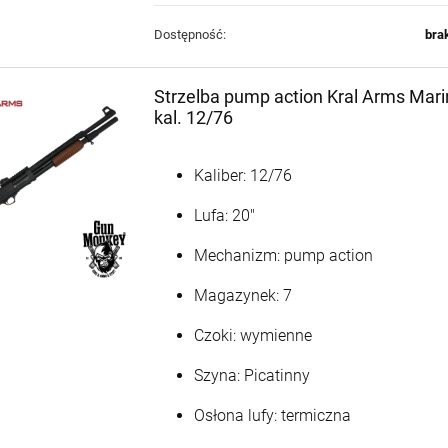
Dostępność:
bra
Karabin
Karabin
Strzelba pump action Kral Arms Mari
samopowtarzalny
samopowtarzalny H&K
AR15 IWI ZION Z-15
MR223 A3 kal. .223Rem
kal. 12/76
6 500,00 zł
13 895,00 zł
lufa 12.5" kal.
11" Green Brown z
5,56x45mm/.223Rem
łożem Slim-Line Hkey
(239045)
+
Kaliber: 12/76
szt.
POWIADOM O
-
DOSTĘPNOŚCI
Lufa: 20"
DO KOSZYKA
Mechanizm: pump action
Magazynek: 7
Czoki: wymienne
Szyna: Picatinny
Osłona lufy: termiczna