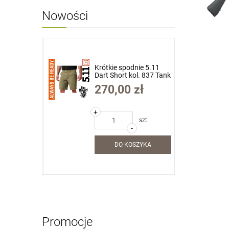
Nowości
dnie 5.11
Krótkie spodnie 5.11
ol. 837 Tank
Dart Short kol. 837 Tank
34 (73351)
Green roz. 36 (73351)
zł
270,00 zł
+
szt.
szt.
-
SZYKA
DO KOSZYKA
Promocje