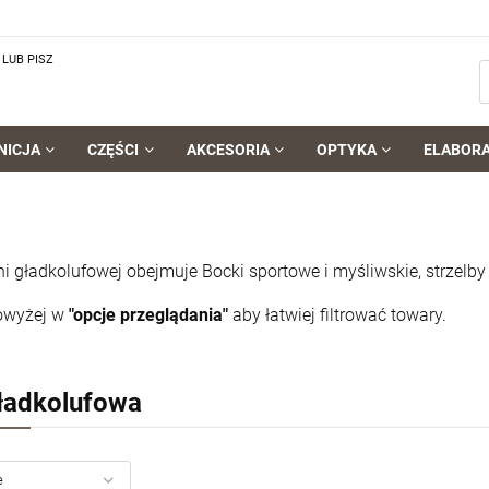
LUB PISZ
NICJA
CZĘŚCI
AKCESORIA
OPTYKA
ELABOR
ni gładkolufowej obejmuje Bocki sportowe i myśliwskie, strzel
powyżej w
"opcje przeglądania"
aby łatwiej filtrować towary.
ładkolufowa