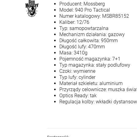
Producent: Mossberg
Model: 940 Pro Tactical
Numer katalogowy: MSBR85152
Kaliber: 12/76
Typ: samopowtarzalna
Mechanizm działania: gazowy
Długość całkowita: 950mm
Krótkie spodnie 5.11
Krótkie spodnie 5.11
Dart Short kol. 956
Dart Short kol. 186
Długość lufy: 470mm
Badlands Tan roz. 32
Ranger Green roz. 30
270,00 zł
270,00 zł
Masa: 3410g
(73351)
(73351)
Pojemność magazynka: 7+1
Typ magazynka: stały podlufowy
+
+
Czoki: wymienne
szt.
szt.
Typ lufy: cylinder
-
-
Materiał szkieletu: aluminium
DO KOSZYKA
DO KOSZYKA
Przyrządy celownicze: muszka świ
Optics Ready: tak
Regulacja kolby: wkładki dystanso