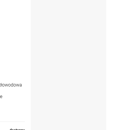
atłowodowa
we