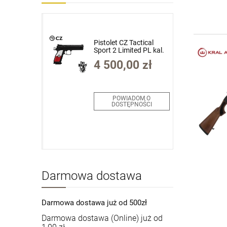
Pistolet CZ Tactical
zalny
Sport 2 Limited PL kal.
nse DD4
9x19mm
00 zł
4 500,00 zł
 FDE 14.5"
Limited
/.223Rem
7-MLE)
DOM O
POWIADOM O
PNOŚCI
DOSTĘPNOŚCI
Darmowa dostawa
Darmowa dostawa już od 500zł
Darmowa dostawa (Online) już od