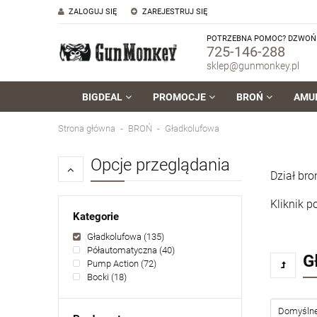
ZALOGUJ SIĘ
ZAREJESTRUJ SIĘ
POTRZEBNA POMOC? DZWOŃ 
725-146-288
sklep@gunmonkey.pl
BIGDEAL
PROMOCJE
BROŃ
AMU
Strona główna
BROŃ
Gładkolufowa
Opcje przeglądania
Dział bro
Kliknik 
Kategorie
Gładkolufowa
(135)
Półautomatyczna
(40)
G
Pump Action
(72)
Bocki
(18)