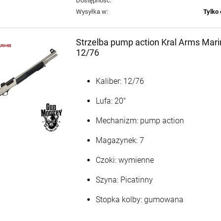
Dostępność:
Wysyłka w:
Tylko 
Strzelba pump action Kral Arms Marin
Pistolet Savage Stance
Pistolet Savage Stance
MC9 FDE kal. 9x19
MC9MS BLK kal. 9x19
12/76
2 590,00 zł
2 590,00 zł
Cena
3 125,00 zł
Cena
3 125,00 zł
Kaliber: 12/76
regularna:
regularna:
Najniższa
3 125,00 zł
Najniższa
3 125,00 zł
Lufa: 20"
cena:
cena:
Mechanizm: pump action
+
+
szt.
szt.
Magazynek: 7
-
-
DO KOSZYKA
DO KOSZYKA
Czoki: wymienne
Szyna: Picatinny
Stopka kolby: gumowana