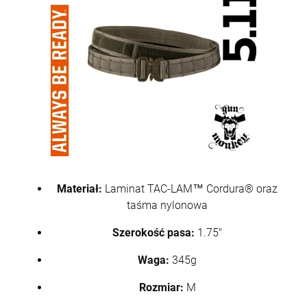
DO KOSZYKA
Karabin samopowtarzalny AR15 IWI ZION
Z-15 lufa 12.5" kal. 5,56x45mm/.223Rem
6 500,00 zł
Materiał:
Laminat TAC-LAM™ Cordura® oraz
taśma nylonowa
szt.
Szerokość pasa:
1.75"
DO KOSZYKA
Waga:
345g
Rozmiar:
M