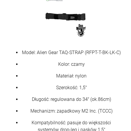
Model: Alien Gear TAQ-STRAP (RFPT-T-BK-LK-C)
Kolor: czarny
Materiał: nylon
Krótkie spodnie 5.11 Dart Short kol. 956
Szerokość: 1,5"
Badlands Tan roz. 32 (73351)
270,00 zł
Długość: regulowana do 34" (ok.86cm)
Mechanizm: zapadkowy M2 Inc. (TCCC)
szt.
Kompatybilność: pasuje do większości
systemów drop-leg i pasków 1,5"
DO KOSZYKA