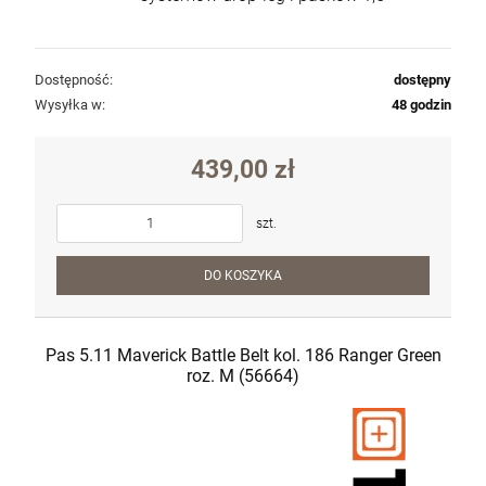
Dostępność:
dostępny
Wysyłka w:
48 godzin
439,00 zł
szt.
Pistolet CZ Tactical Sport 2 USA kal.
DO KOSZYKA
9x19mm
6 290,00 zł
Cena regularna:
6 700,00 zł
Pas 5.11 Maverick Battle Belt kol. 186 Ranger Green
Najniższa cena:
6 700,00 zł
roz. M (56664)
szt.