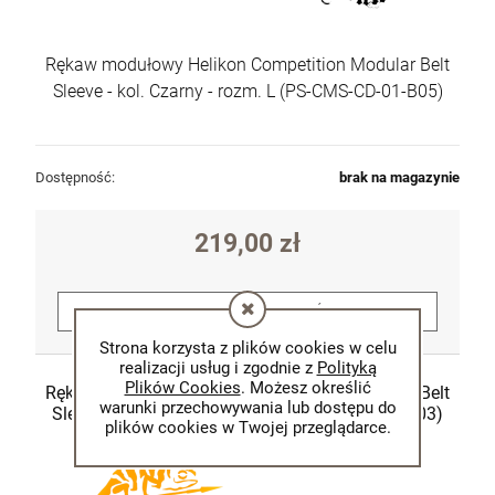
Rękaw modułowy Helikon Competition Modular Belt
Sleeve - kol. Czarny - rozm. L (PS-CMS-CD-01-B05)
Dostępność:
brak na magazynie
219,00 zł
POWIADOM O DOSTĘPNOŚCI
Strona korzysta z plików cookies w celu
realizacji usług i zgodnie z
Polityką
Plików Cookies
. Możesz określić
Rękaw modułowy Helikon Competition Modular Belt
warunki przechowywania lub dostępu do
Sleeve - kol. Czarny - rozm. S (PS-CMS-CD-01-B03)
plików cookies w Twojej przeglądarce.