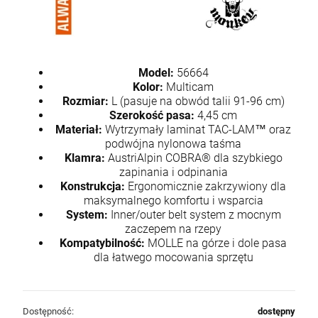
Model:
56664
Kolor:
Multicam
Rozmiar:
L (pasuje na obwód talii 91-96 cm)
Szerokość pasa:
4,45 cm
Materiał:
Wytrzymały laminat TAC-LAM™ oraz
podwójna nylonowa taśma
Klamra:
AustriAlpin COBRA® dla szybkiego
zapinania i odpinania
Konstrukcja:
Ergonomicznie zakrzywiony dla
maksymalnego komfortu i wsparcia
System:
Inner/outer belt system z mocnym
zaczepem na rzepy
Kompatybilność:
MOLLE na górze i dole pasa
dla łatwego mocowania sprzętu
Dostępność:
dostępny