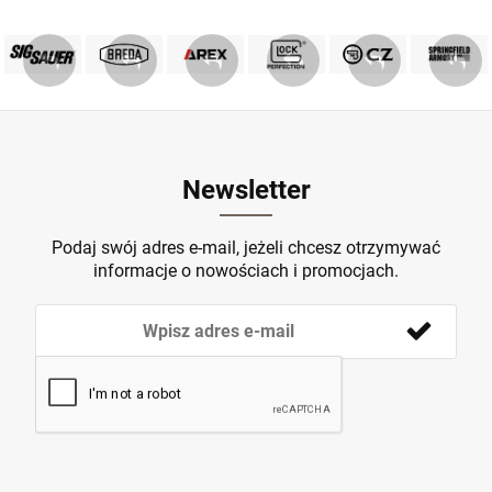
PRODUKTY SIG SAUER
PRODUKTY BREDA
MARKA GLOCK
AREX DEFENCE
PRODUKTY CZ
Springfield
ZOBACZ
ZOBACZ
ZOBACZ
ZOBACZ
ZOBACZ
ZOBACZ
Newsletter
Podaj swój adres e-mail, jeżeli chcesz otrzymywać
informacje o nowościach i promocjach.