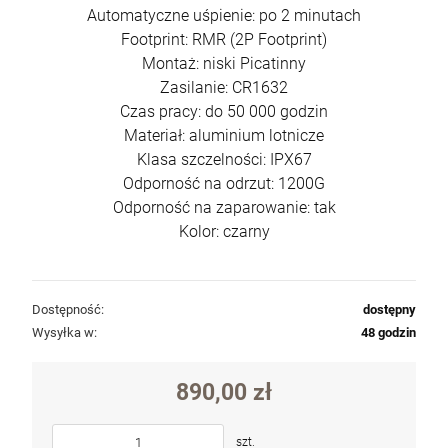
Automatyczne uśpienie: po 2 minutach
Footprint: RMR (2P Footprint)
Montaż: niski Picatinny
Zasilanie: CR1632
Czas pracy: do 50 000 godzin
Pistolet CZ Tactical Sport 2 USA kal.
Materiał: aluminium lotnicze
9x19mm
Klasa szczelności: IPX67
6 290,00 zł
Odporność na odrzut: 1200G
Cena regularna:
6 700,00 zł
Odporność na zaparowanie: tak
Najniższa cena:
6 700,00 zł
Kolor: czarny
szt.
Dostępność:
dostępny
Wysyłka w:
48 godzin
DO KOSZYKA
890,00 zł
szt.