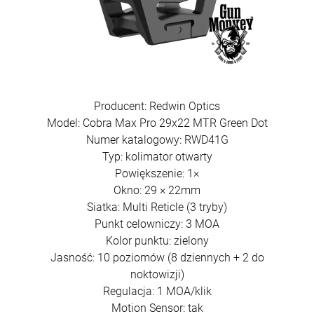
Producent: Redwin Optics
Model: Cobra Max Pro 29x22 MTR Green Dot
Karabin Springfield Armory Saint Victor AR-
15 SBR Gen.2 kal. 5,56x45mm/.223Rem
Numer katalogowy: RWD41G
lufa 14" kol. Black (STV914556B-V2-B5)
7 900,00 zł
Typ: kolimator otwarty
Powiększenie: 1×
Okno: 29 × 22mm
szt.
Siatka: Multi Reticle (3 tryby)
Punkt celowniczy: 3 MOA
DO KOSZYKA
Kolor punktu: zielony
Jasność: 10 poziomów (8 dziennych + 2 do
noktowizji)
Regulacja: 1 MOA/klik
Motion Sensor: tak