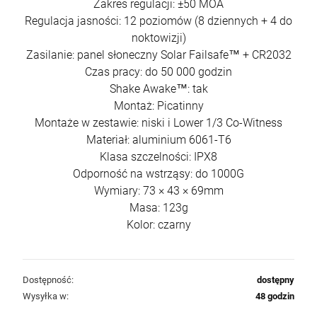
Zakres regulacji: ±50 MOA
Regulacja jasności: 12 poziomów (8 dziennych + 4 do
noktowizji)
Zasilanie: panel słoneczny Solar Failsafe™ + CR2032
Czas pracy: do 50 000 godzin
Shake Awake™: tak
Montaż: Picatinny
Montaże w zestawie: niski i Lower 1/3 Co-Witness
Materiał: aluminium 6061-T6
Klasa szczelności: IPX8
Odporność na wstrząsy: do 1000G
Wymiary: 73 × 43 × 69mm
Masa: 123g
Kolor: czarny
Dostępność:
dostępny
Wysyłka w:
48 godzin