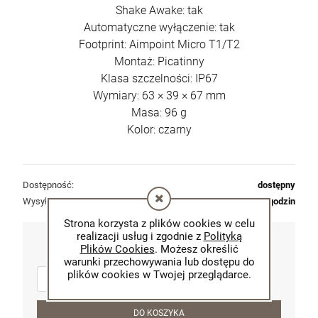
Shake Awake: tak
Automatyczne wyłączenie: tak
Footprint: Aimpoint Micro T1/T2
Montaż: Picatinny
Klasa szczelności: IP67
Wymiary: 63 × 39 × 67 mm
Masa: 96 g
Kolor: czarny
Dostępność:
dostępny
Wysyłka w:
48 godzin
Strona korzysta z plików cookies w celu
realizacji usług i zgodnie z
Polityką
899,00 zł
Plików Cookies
. Możesz określić
warunki przechowywania lub dostępu do
plików cookies w Twojej przeglądarce.
szt.
DO KOSZYKA