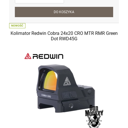
DO KOSZYKA
NOWOŚĆ
Karabin samopowtarzalny AR15 IWI ZION
Kolimator Redwin Cobra 24x20 CRO MTR RMR Green
Z-15 lufa 12.5" kal. 5,56x45mm/.223Rem
Dot RWD45G
6 500,00 zł
szt.
DO KOSZYKA