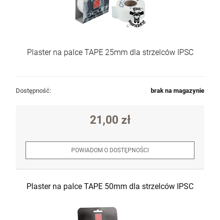
Plaster na palce TAPE 25mm dla strzelców IPSC
Dostępność:
brak na magazynie
21,00 zł
Krótkie spodnie 5.11 Apex Short Pant kol.
116 Battle Brown roz. 38 (73334)
POWIADOM O DOSTĘPNOŚCI
360,00 zł
szt.
Plaster na palce TAPE 50mm dla strzelców IPSC
DO KOSZYKA