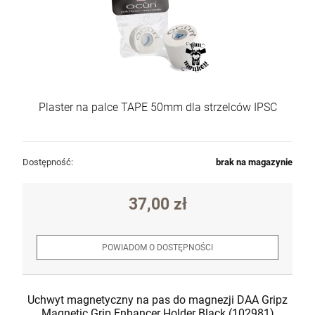
Plaster na palce TAPE 50mm dla strzelców IPSC
Pistolet HoG Sport v.1 (RA9) kal. 9x19mm +
Dostępność:
brak na magazynie
druga lufa z gwintem 1/2x28
1 999,00 zł
37,00 zł
Cena regularna:
2 300,00 zł
Najniższa cena:
2 300,00 zł
POWIADOM O DOSTĘPNOŚCI
szt.
Uchwyt magnetyczny na pas do magnezji DAA Gripz
DO KOSZYKA
Magnetic Grip Enhancer Holder Black (102981)