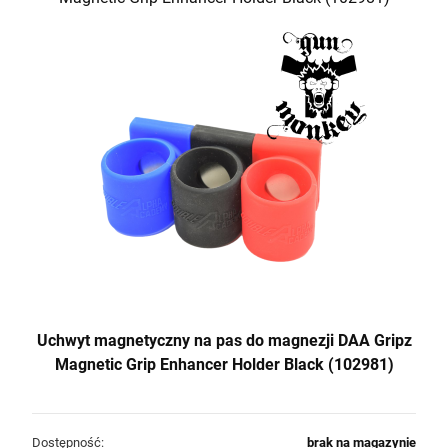
Karabin samopowtarzalny AR15 IWI ZION
Z-15 lufa 12.5" kal. 5,56x45mm/.223Rem
6 500,00 zł
szt.
Uchwyt magnetyczny na pas do magnezji DAA Gripz
DO KOSZYKA
Magnetic Grip Enhancer Holder Black (102981)
Dostępność:
brak na magazynie