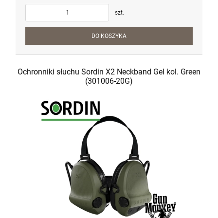
7 900,00 zł
szt.
szt.
DO KOSZYKA
DO KOSZYKA
Ochronniki słuchu Sordin X2 Neckband Gel kol. Green
(301006-20G)
Pistolet CZ Tactical Sport 2 USA kal.
9x19mm
6 290,00 zł
Cena regularna:
6 700,00 zł