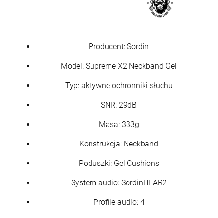
Najniższa cena:
6 700,00 zł
szt.
Producent: Sordin
DO KOSZYKA
Model: Supreme X2 Neckband Gel
Typ: aktywne ochronniki słuchu
SNR: 29dB
Masa: 333g
Konstrukcja: Neckband
Poduszki: Gel Cushions
Karabin samopowtarzalny AR15 IWI ZION
Z-15 lufa 12.5" kal. 5,56x45mm/.223Rem
6 500,00 zł
System audio: SordinHEAR2
Profile audio: 4
szt.