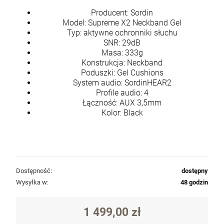
Producent: Sordin
Model: Supreme X2 Neckband Gel
Typ: aktywne ochronniki słuchu
SNR: 29dB
Masa: 333g
Konstrukcja: Neckband
Poduszki: Gel Cushions
System audio: SordinHEAR2
Profile audio: 4
Łączność: AUX 3,5mm
Kolor: Black
Dostępność:
dostępny
Wysyłka w:
48 godzin
Karabin Springfield Armory Saint Victor AR-
1 499,00 zł
15 SBR Gen.2 kal. 5,56x45mm/.223Rem
lufa 14" kol. Black (STV914556B-V2-B5)