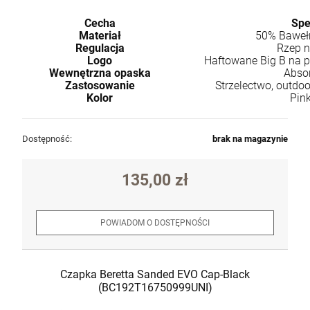
Cecha
Spe
Materiał
50% Bawełn
Regulacja
Rzep n
Logo
Haftowane Big B na pr
Wewnętrzna opaska
Abso
Zastosowanie
Strzelectwo, outdo
Kolor
Pink
Dostępność:
brak na magazynie
135,00 zł
POWIADOM O DOSTĘPNOŚCI
Czapka Beretta Sanded EVO Cap-Black
(BC192T16750999UNI)