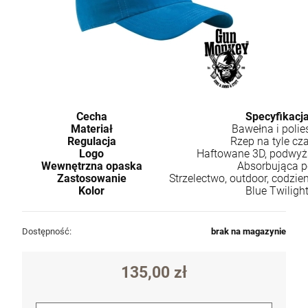
Cecha
Specyfikacj
Materiał
Bawełna i polie
Regulacja
Rzep na tyle cz
Logo
Haftowane 3D, podwyż
Wewnętrzna opaska
Absorbująca p
Zastosowanie
Strzelectwo, outdoor, codzi
Kolor
Blue Twiligh
Dostępność:
brak na magazynie
135,00 zł