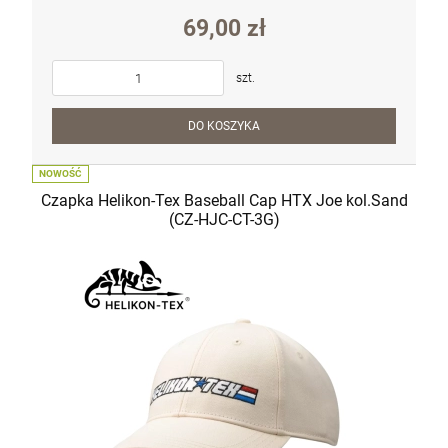
69,00 zł
szt.
DO KOSZYKA
NOWOŚĆ
Czapka Helikon-Tex Baseball Cap HTX Joe kol.Sand
(CZ-HJC-CT-3G)