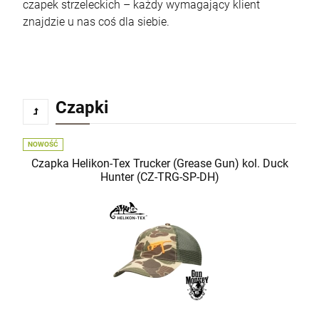
czapek strzeleckich – każdy wymagający klient
znajdzie u nas coś dla siebie.
Czapki
NOWOŚĆ
Czapka Helikon-Tex Trucker (Grease Gun) kol. Duck
Hunter (CZ-TRG-SP-DH)
Krótkie spodnie 5.11 Stryke Short Pant kol.
186 Ranger Green roz. 36 (73327)