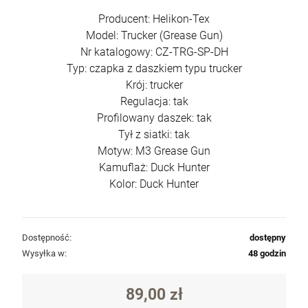
380,00 zł
Producent: Helikon-Tex
Model: Trucker (Grease Gun)
szt.
Nr katalogowy: CZ-TRG-SP-DH
Typ: czapka z daszkiem typu trucker
DO KOSZYKA
Krój: trucker
Regulacja: tak
Profilowany daszek: tak
Tył z siatki: tak
Motyw: M3 Grease Gun
Kamuflaż: Duck Hunter
Kolor: Duck Hunter
Dostępność:
dostępny
Pistolet CZ Tactical Sport 2 USA kal.
Wysyłka w:
48 godzin
9x19mm
6 290,00 zł
89,00 zł
Cena regularna:
6 700,00 zł