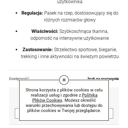
użytkownika
Regulacja:
Pasek na rzep, dostosowujący się do
różnych rozmiarów głowy
Właściwości:
Szybkoschnąca tkanina,
odporność na intensywne użytkowanie
Zastosowanie:
Strzelectwo sportowe, bieganie,
trekking i inne aktywności na świeżym powietrzu
Dostępność:
brak na magazynie
Strona korzysta z plików cookies w celu
119,00 zł
realizacji usług i zgodnie z
Polityką
Plików Cookies
. Możesz określić
warunki przechowywania lub dostępu do
plików cookies w Twojej przeglądarce.
POWIADOM O DOSTĘPNOŚCI