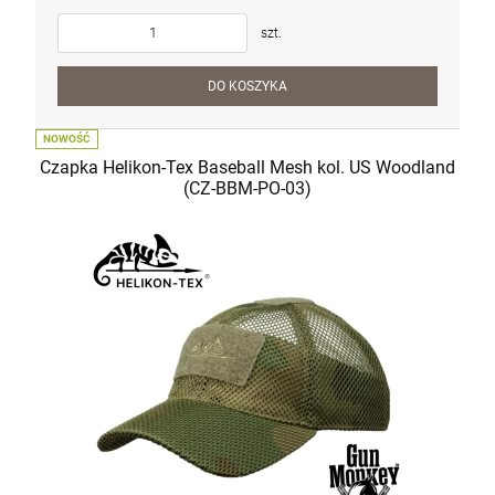
Najniższa cena:
6 700,00 zł
szt.
szt.
DO KOSZYKA
DO KOSZYKA
NOWOŚĆ
Czapka Helikon-Tex Baseball Mesh kol. US Woodland
(CZ-BBM-PO-03)
Karabin samopowtarzalny AR15 IWI ZION
Z-15 lufa 12.5" kal. 5,56x45mm/.223Rem
6 500,00 zł
szt.