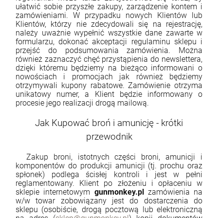
ułatwić sobie przyszłe zakupy, zarządzenie kontem i
zamówieniami. W przypadku nowych Klientów lub
Klientów, którzy nie zdecydowali się na rejestrację,
należy uważnie wypełnić wszystkie dane zawarte w
formularzu, dokonać akceptacji regulaminu sklepu i
przejść do podsumowania zamówienia. Można
również zaznaczyć chęć przystąpienia do newslettera,
dzięki któremu będziemy na bieżąco informowani o
nowościach i promocjach jak również będziemy
otrzymywali kupony rabatowe. Zamówienie otrzyma
unikatowy numer, a Klient będzie informowany o
procesie jego realizacji drogą mailową.
Jak Kupować broń i amunicję - krótki
przewodnik
Zakup broni, istotnych części broni, amunicji i
Karabinek samopowtarzalny Daniel Defense
Krótkie spodnie 5.11 Stryke Short Pant kol.
Pistolet Savage Stance MC9MS BLK kal.
komponentów do produkcji amunicji (tj. prochu oraz
DD4 M4A1 RISIII FDE 14.5" Sandstorm
186 Ranger Green roz. 36 (73327)
9x19
spłonek) podlega ścisłej kontroli i jest w pełni
Limited Edition kal. 5,56x45mm/.223Rem
13 800,00 zł
380,00 zł
2 590,00 zł
reglamentowany. Klient po złożeniu i opłaceniu w
(LIMSER-017-MLE)
sklepie internetowym
gunmonkey.pl
zamówienia na
Cena regularna:
3 125,00 zł
w/w towar zobowiązany jest do dostarczenia do
Najniższa cena:
3 125,00 zł
sklepu (osobiście, drogą pocztową lub elektroniczną
szt.