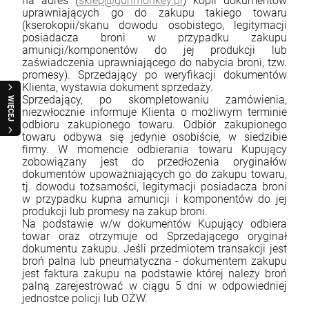
na adres (
sklep@gunmonkey.pl
) kopii dokumentów
POWIADOM O DOSTĘPNOŚCI
uprawniających go do zakupu takiego towaru
(kserokopii/skanu dowodu osobistego, legitymacji
DO KOSZYKA
szt.
posiadacza broni w przypadku zakupu
amunicji/komponentów do jej produkcji lub
zaświadczenia uprawniającego do nabycia broni, tzw.
DO KOSZYKA
promesy). Sprzedający po weryfikacji dokumentów
Klienta, wystawia dokument sprzedaży.
Sprzedający, po skompletowaniu zamówienia,
WIĘCEJ
niezwłocznie informuje Klienta o możliwym terminie
odbioru zakupionego towaru. Odbiór zakupionego
towaru odbywa się jedynie osobiście, w siedzibie
firmy. W momencie odbierania towaru Kupujący
zobowiązany jest do przedłożenia oryginałów
dokumentów upoważniających go do zakupu towaru,
tj. dowodu tożsamości, legitymacji posiadacza broni
w przypadku kupna amunicji i komponentów do jej
produkcji lub promesy na zakup broni.
Na podstawie w/w dokumentów Kupujący odbiera
towar oraz otrzymuje od Sprzedającego oryginał
dokumentu zakupu. Jeśli przedmiotem transakcji jest
broń palna lub pneumatyczna - dokumentem zakupu
jest faktura zakupu na podstawie której należy broń
palną zarejestrować w ciągu 5 dni w odpowiedniej
jednostce policji lub OŻW.