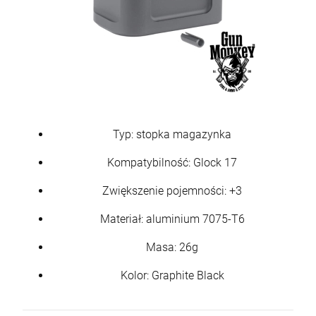
2 590,00 zł
Cena regularna:
3 125,00 zł
Najniższa cena:
3 125,00 zł
szt.
DO KOSZYKA
Typ: stopka magazynka
Kompatybilność: Glock 17
Zwiększenie pojemności: +3
Materiał: aluminium 7075-T6
Masa: 26g
Karabin samopowtarzalny AR15 IWI ZION
Z-15 lufa 12.5" kal. 5,56x45mm/.223Rem
Kolor: Graphite Black
6 500,00 zł