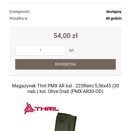
Dostępność:
dostępny
Wysyłka w:
48 godzin
54,00 zł
szt.
DO KOSZYKA
Magazynek Thril PMX AR kal. .223Rem/5,56x45 (30
nab.) kol. Olive Drab (PMX-AR30-OD)