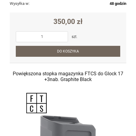
Krótkie spodnie 5.11 Dart Short kol. 956
Wysyłka w:
48 godzin
Badlands Tan roz. 32 (73351)
270,00 zł
350,00 zł
szt.
szt.
DO KOSZYKA
DO KOSZYKA
Powiększona stopka magazynka FTCS do Glock 17
+3nab. Graphite Black
Pistolet Savage Stance MC9MS BLK kal.
9x19