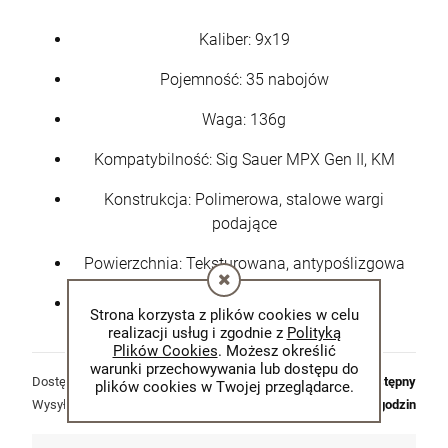
Kaliber: 9x19
Pojemność: 35 nabojów
Waga: 136g
Kompatybilność: Sig Sauer MPX Gen II, KM
Konstrukcja: Polimerowa, stalowe wargi
podające
Powierzchnia: Teksturowana, antypoślizgowa
Kolor: Dark Earth
Strona korzysta z plików cookies w celu
realizacji usług i zgodnie z
Polityką
Plików Cookies
. Możesz określić
warunki przechowywania lub dostępu do
Dostępność:
dostępny
plików cookies w Twojej przeglądarce.
Wysyłka w:
48 godzin