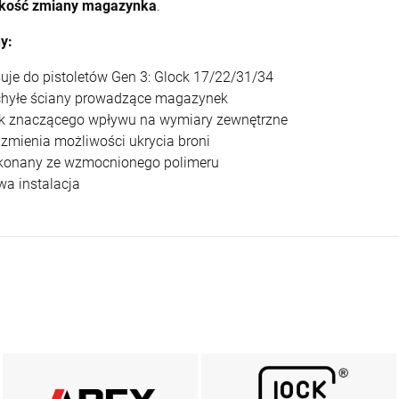
kość zmiany magazynka
.
y:
suje do pistoletów Gen 3: Glock 17/22/31/34
chyłe ściany prowadzące magazynek
ak znaczącego wpływu na wymiary zewnętrzne
e zmienia możliwości ukrycia broni
konany ze wzmocnionego polimeru
wa instalacja
AREX DEFENCE
MARKA GLOCK