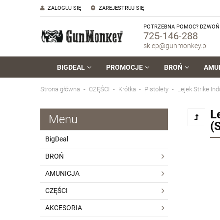
ZALOGUJ SIĘ
ZAREJESTRUJ SIĘ
POTRZEBNA POMOC? DZWOŃ 
725-146-288
sklep@gunmonkey.pl
BIGDEAL
PROMOCJE
BROŃ
AMU
Strona główna
CZĘŚCI
Krótka
Pistolety
Lejek Strike In
L
Menu
(
BigDeal
BROŃ
AMUNICJA
CZĘŚCI
AKCESORIA