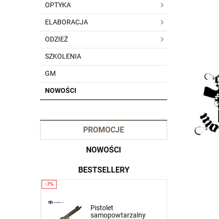
OPTYKA
ELABORACJA
ODZIEŻ
SZKOLENIA
GM
NOWOŚCI
PROMOCJE
NOWOŚCI
BESTSELLERY
Krótkie spodnie 5.11
Pistolet
zalny
Dart Short kol. 837 Tank
samopowtarzalny