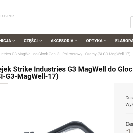
LUB PISZ
NICJA
CZĘŚCI
AKCESORIA
OPTYKA
ELABOR
dustries G3 MagWell do Glock Gen. 3 - Polimerowy - Czarny (SI-G3-MagWell-17)
ejek Strike Industries G3 MagWell do Gloc
SI-G3-MagWell-17)
Dos
Wys
Ce