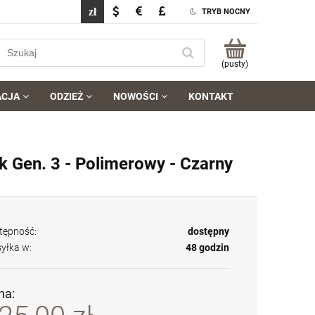
TRYB NOCNY
(pusty)
ACJA
ODZIEŻ
NOWOŚCI
KONTAKT
k Gen. 3 - Polimerowy - Czarny
tępność:
dostępny
yłka w:
48 godzin
na: