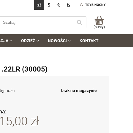
TRYB NOCNY
(pusty)
ACJA
ODZIEŻ
NOWOŚCI
KONTAKT
 .22LR (30005)
tępność:
brak na magazynie
na:
15,00 zł