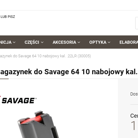
LUB PISZ
NICJA
CZĘŚCI
AKCESORIA
OPTYKA
ELABOR
zynek do Savage 64 10 nabojowy kal. .22LR (30005)
agazynek do Savage 64 10 nabojowy kal.
Dos
Ce
1