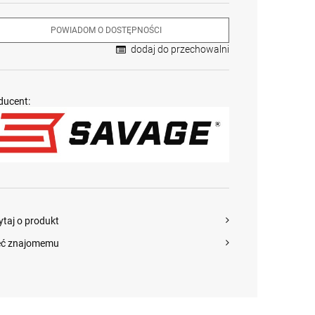
POWIADOM O DOSTĘPNOŚCI
dodaj do przechowalni
ducent:
ytaj o produkt
eć znajomemu
Krótkie spodnie 5.11
Karabin
Karabin
Dart Short kol. 186
samopowtarzalny
samopowtarzalny