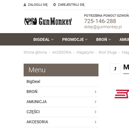
ZALOGUJ SIĘ
ZAREJESTRUJ SIĘ
POTRZEBNA POMOC? DZWOŃ 
725-146-288
sklep@gunmonkey.pl
BIGDEAL
PROMOCJE
BROŃ
AMU
Strona główna
AKCESORIA
Magazynki
Broń Długa
Maga
M
Menu
BigDeal
BROŃ
AMUNICJA
CZĘŚCI
AKCESORIA