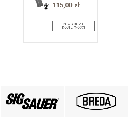
.22LR (30005)
115,00 zł
POWIADOM O
DOSTĘPNOŚCI
PRODUKTY SIG SAUER
PRODUKTY BREDA
ZOBACZ
ZOBACZ