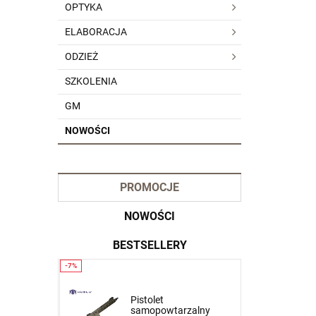
OPTYKA
ELABORACJA
ODZIEŻ
SZKOLENIA
GM
NOWOŚCI
PROMOCJE
NOWOŚCI
BESTSELLERY
Krótkie spodnie 5.11
Pistolet
zalny
Dart Short kol. 837 Tank
samopowtarzalny