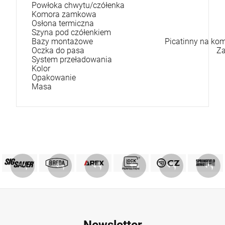
Powłoka chwytu/czółenka
Komora zamkowa
Osłona termiczna
Szyna pod czółenkiem
Bazy montażowe
Picatinny na ko
Oczka do pasa
Za
System przeładowania
Kolor
Opakowanie
Masa
PRODUKTY SIG SAUER
PRODUKTY BREDA
MARKA GLOCK
AREX DEFENCE
PRODUKTY CZ
Springfield
ZOBACZ
ZOBACZ
ZOBACZ
ZOBACZ
ZOBACZ
ZOBACZ