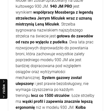
Model ten został opracowany na bazie
kultowego 930 JM.
940 JM PRO
jest
wynikiem
współpracy Mossberga z legendą
strzelectwa Jerrym Miculek wraz z uznaną
mistrzynią Leną Miculek
. Strzelba
sygnowana nazwiskiem najszybszego
strzelca na świecie jest
gotowa do zawodów
od razu po wyjęciu z pudełka
. Dwa lata prac
rozwojowych doprowadziło do powstania
broni, która zachowuje wszystkie zalety
poprzedniego modelu 930 JM ale jest
bardziej dopracowana pod względem
osiągów oraz wytrzymałości
mechanicznej.
System gazowy został
ulepszony
i jest prawie bezobsługowy, nie
WIĘCEJ
wymaga czyszczenia po każdym
treningu
lecz co 1500 strzałów
. Łoże strzelby
ma
wąski profil i zapewnia
znacznie lepszą
ergonomię
niż w modelu 930 JM.
Kolba