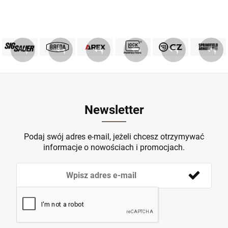
PRODUKTY SIG SAUER
PRODUKTY BREDA
MARKA GLOCK
AREX DEFENCE
PRODUKTY CZ
Springfield
ZOBACZ
ZOBACZ
ZOBACZ
ZOBACZ
ZOBACZ
ZOBACZ
Newsletter
Podaj swój adres e-mail, jeżeli chcesz otrzymywać
informacje o nowościach i promocjach.