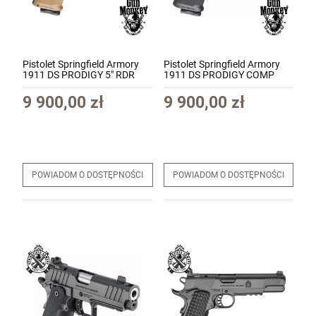
Pistolet Springfield Armory
Pistolet Springfield Armory
1911 DS PRODIGY 5" RDR
1911 DS PRODIGY COMP
AOS Coyote Brown kal. 9x19
CUT 5" RDR AOS Black kal.
(PH9119AOSCB)
9x19 (PH9119AOS-COMP)
9 900,00 zł
9 900,00 zł
POWIADOM O DOSTĘPNOŚCI
POWIADOM O DOSTĘPNOŚCI