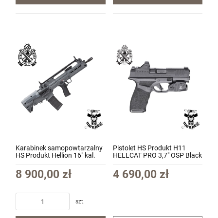
Karabinek samopowtarzalny
Pistolet HS Produkt H11
HS Produkt Hellion 16" kal.
HELLCAT PRO 3,7" OSP Black
5.56x45mm/.223Rem Gray
kal. 9x19 + Zestaw Viridian -
(HL916556Y)
kolimator RFX11 3MOA
8 900,00 zł
4 690,00 zł
Green i latarka CTL 525
Lumen
szt.