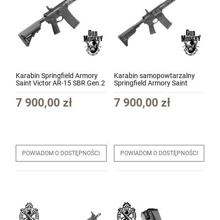
Karabin Springfield Armory
Karabin samopowtarzalny
Saint Victor AR-15 SBR Gen.2
Springfield Armory Saint
kal. 5,56x45mm/.223Rem
Victor AR-15 kal.
lufa 11.5" kol. Black
5,56x45mm/.223Rem lufa
7 900,00 zł
7 900,00 zł
(STV911556B-V2-B5-PAC)
16" kol. Black (STV916556B)
promo
POWIADOM O DOSTĘPNOŚCI
POWIADOM O DOSTĘPNOŚCI