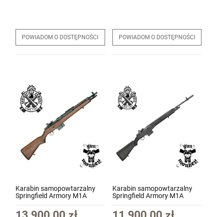
POWIADOM O DOSTĘPNOŚCI
POWIADOM O DOSTĘPNOŚCI
Karabin samopowtarzalny
Karabin samopowtarzalny
Springfield Armory M1A
Springfield Armory M1A
Scout Squad 18" Walnut
Standard Issue 22" Black
Stock kal. .308Win
Stock kal. .308Win
13 900,00 zł
11 900,00 zł