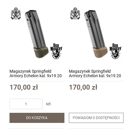
Magazynek Springfield
Magazynek Springfield
Armory Echelon kal. 9x19 20
Armory Echelon kal. 9x19 20
nabojowy kol. ODG (HS-
nabojowy kol. FDE (HS-
EC6020G)
EC6020F)
170,00 zł
170,00 zł
szt.
DO KOSZYKA
POWIADOM O DOSTĘPNOŚCI