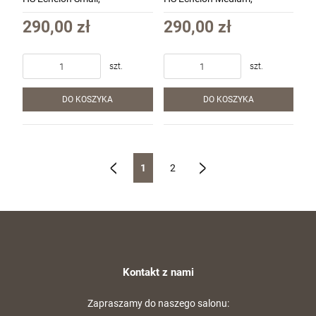
Standardowa tekstura kol.
Standardowa tekstura kol.
Black (EC1001-ST-RET)
FDE (EC1002F-ST-RET)
290,00 zł
290,00 zł
szt.
szt.
DO KOSZYKA
DO KOSZYKA
1
2
«
»
Kontakt z nami
Zapraszamy do naszego salonu: