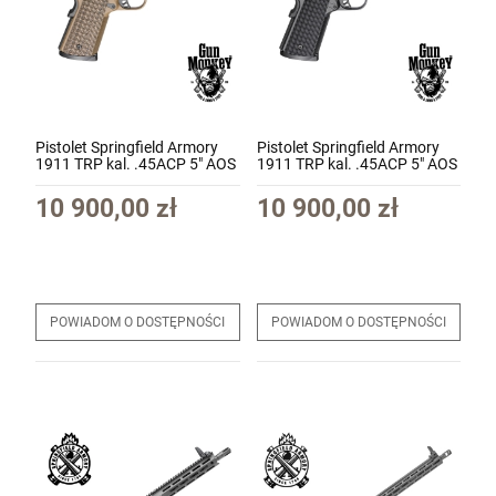
Pistolet Springfield Armory
Pistolet Springfield Armory
1911 TRP kal. .45ACP 5" AOS
1911 TRP kal. .45ACP 5" AOS
kol. Coyote Brown
kol. Black (PC9125LRAOS)
(PC9125LRCBAOS)
10 900,00 zł
10 900,00 zł
POWIADOM O DOSTĘPNOŚCI
POWIADOM O DOSTĘPNOŚCI