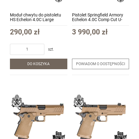
Moduł chwytu do pistoletu
Pistolet Springfield Armory
HS Echelon 4.0C Large
Echelon 4.0C Comp Cut U-
Standardowa tekstura kol.
DOT kal. 9x19 kol. czarny
Black (EC1006-ST-RET)
(HS-EC9409B-U-COMP)
290,00 zł
3 990,00 zł
szt.
DO KOSZYKA
POWIADOM O DOSTĘPNOŚCI