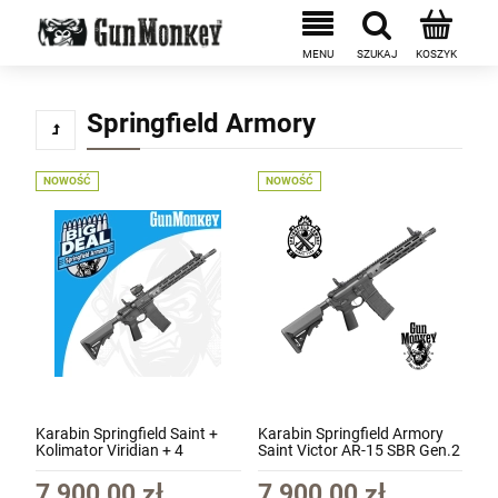
Springfield Armory
Krótkie spodnie 5.11 Apex Short Pant kol.
116 Battle Brown roz. 38 (73334)
NOWOŚĆ
NOWOŚĆ
360,00 zł
szt.
DO KOSZYKA
Karabin Springfield Saint +
Karabin Springfield Armory
Kolimator Viridian + 4
Saint Victor AR-15 SBR Gen.2
Magazynki Big Deal
kal. 5,56x45mm/.223Rem
lufa 14" kol. Black
7 900,00 zł
7 900,00 zł