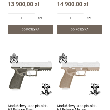
.308Win
13 900,00 zł
14 900,00 zł
szt.
szt.
DO KOSZYKA
DO KOSZYKA
Moduł chwytu do pistoletu
Moduł chwytu do pistoletu
HS Echelon Small,
HS Echelon Medium,