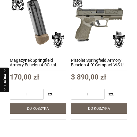
Magazynek Springfield
Pistolet Springfield Armory
Armory Echelon 4.0C kal.
Echelon 4.0" Compact VIS U-
9x19 18 nabojowy kol. FDE
Notch Tryt kal. 9x19 kol. ODG
(HS-EC6018F)
(EC9409G-U)
170,00 zł
3 890,00 zł
WIĘCEJ
szt.
szt.
DO KOSZYKA
DO KOSZYKA