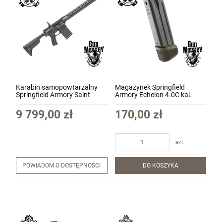
Karabin samopowtarzalny
Magazynek Springfield
Springfield Armory Saint
Armory Echelon 4.0C kal.
Victor AR-10 kal.
9x19 18 nabojowy kol. ODG
7.62x51mm/.308 Win lufa
(HS-EC6018G)
9 799,00 zł
170,00 zł
16" kol. Black (STV916308B)
szt.
POWIADOM O DOSTĘPNOŚCI
DO KOSZYKA