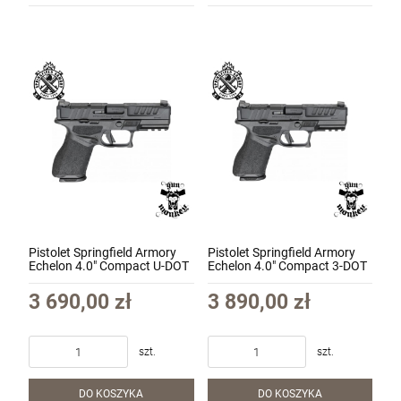
Pistolet Springfield Armory
Pistolet Springfield Armory
Echelon 4.0" Compact U-DOT
Echelon 4.0" Compact 3-DOT
kal. 9x19 kol. Czarny
kal. 9x19 kol. Czarny
(EC9409B-U)
(EC9409B-3D)
3 690,00 zł
3 890,00 zł
szt.
szt.
DO KOSZYKA
DO KOSZYKA