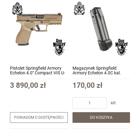
Pistolet Springfield Armory
Magazynek Springfield
Echelon 4.0" Compact VIS U-
Armory Echelon 4.0C kal.
Notch Tryt kal. 9x19 kol. FDE
9x19 18 nabojowy kol. czarny
(EC9409F-U)
(HS-EC6018)
3 890,00 zł
170,00 zł
szt.
POWIADOM O DOSTĘPNOŚCI
DO KOSZYKA