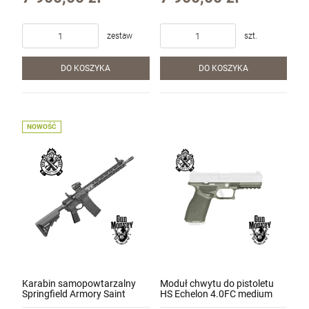
(STV914556B-V2-B5)
zestaw
szt.
Pistolet Savage Stance MC9 FDE kal. 9x19
DO KOSZYKA
DO KOSZYKA
2 590,00 zł
Cena regularna:
3 125,00 zł
Najniższa cena:
3 125,00 zł
NOWOŚĆ
szt.
DO KOSZYKA
Karabin samopowtarzalny
Moduł chwytu do pistoletu
Springfield Armory Saint
HS Echelon 4.0FC medium
Victor AR-15 SBR kal.
Standardowa tekstura kol.