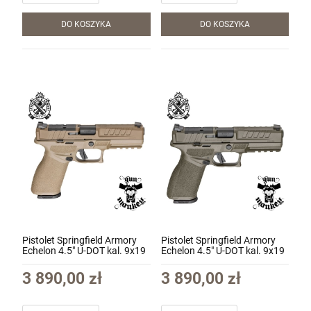
DO KOSZYKA
DO KOSZYKA
Pistolet Springfield Armory
Pistolet Springfield Armory
Echelon 4.5" U-DOT kal. 9x19
Echelon 4.5" U-DOT kal. 9x19
kol. FDE (HS-EC-RDR-U-TRYT-
kol. ODG (HS-EC-RDR-U-TRYT-
FDE)
ODG)
3 890,00 zł
3 890,00 zł