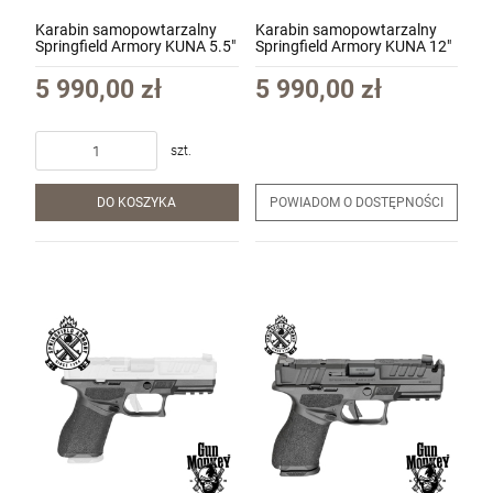
Karabin samopowtarzalny
Karabin samopowtarzalny
Springfield Armory KUNA 5.5"
Springfield Armory KUNA 12"
kal. 9x19 (HS-KN-B5-5.5-PL)
kal. 9x19 (HS-KN-B9-12-PL)
5 990,00 zł
5 990,00 zł
szt.
DO KOSZYKA
POWIADOM O DOSTĘPNOŚCI