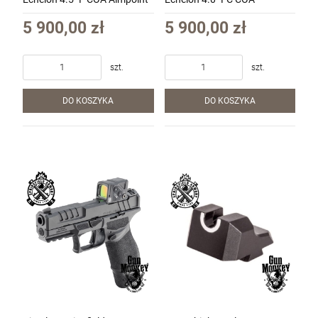
Red Dot kal. 9x19 kol. Czarny
Aimpoint Red Dot kal. 9x19
(EC9459B-COA)
kol. Czarny (EC9409BFC-
5 900,00 zł
5 900,00 zł
COA)
szt.
szt.
DO KOSZYKA
DO KOSZYKA