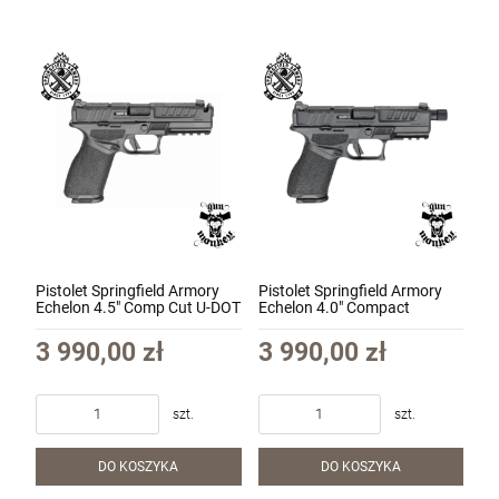
Pistolet Springfield Armory
Pistolet Springfield Armory
Echelon 4.5" Comp Cut U-DOT
Echelon 4.0" Compact
kal. 9x19 kol. czarny (HS-
Threaded Barrel 3-DOT kal.
EC9459B-U-COMP)
9x19 kol. Czarny (ECT9409B-
3 990,00 zł
3 990,00 zł
3D)
szt.
szt.
DO KOSZYKA
DO KOSZYKA