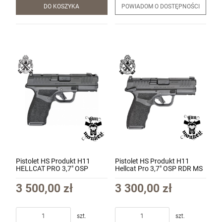
DO KOSZYKA
POWIADOM O DOSTĘPNOŚCI
Pistolet HS Produkt H11
Pistolet HS Produkt H11
HELLCAT PRO 3,7" OSP
Hellcat Pro 3,7" OSP RDR MS
COMP CUT (z
kal. 9x19 mm bezpiecznik kol.
kompensatorem) kal.
Black (HS-H11-PRO-OSP-MS)
3 500,00 zł
3 300,00 zł
9x19mm Black (HS-H11-PRO-
OSP-COMP)
szt.
szt.