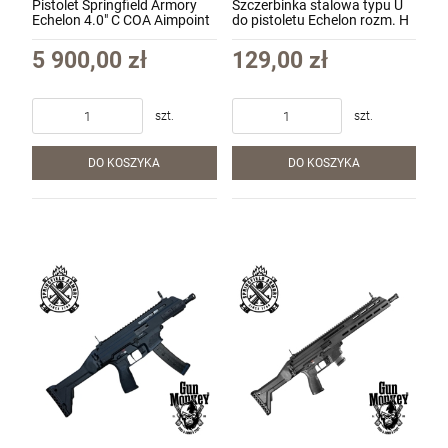
Pistolet Springfield Armory
Szczerbinka stalowa typu U
Echelon 4.0" C COA Aimpoint
do pistoletu Echelon rozm. H
Red Dot kal. 9x19 kol. Czarny
(E82380-00)
(EC9409B-COA)
5 900,00 zł
129,00 zł
szt.
szt.
DO KOSZYKA
DO KOSZYKA