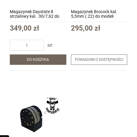
Magazynek Daystate 8
Magazynek Brocock kal.
strzałowy kal. .30/7,62 do
5,5mm (.22) do modeli
Wolverine 303 NEW!
Bantam, Compatto,
(DMAPS30N)
Commander (BCYMAG22)
349,00 zł
295,00 zł
szt.
DO KOSZYKA
POWIADOM O DOSTĘPNOŚCI
Krótkie spodnie 5.11 Dart Short kol. 956
Badlands Tan roz. 32 (73351)
270,00 zł
szt.
DO KOSZYKA