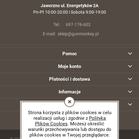
Jaworzno ul. Energetyków 2A
Pn-Pt 10:00-20:00 i Sobota 9:00-19:00
Tel.:
697-176-602
E-mail:
sklep@gunmonkey.pl
Pomoc
Karabin samopowtarzalny AR15 IWI ZION
Z-15 lufa 12.5" kal. 5,56x45mm/.223Rem
Moje konto
6 500,00 zł
Płatności i dostawa
szt.
Informacje
DO KOSZYKA
O nas
Strona korzysta z plików cookies w celu
realizacji usług i zgodnie z
Polityką
Plików Cookies
. Możesz określić
warunki przechowywania lub dostępu do
plików cookies w Twojej przeglądarce.
© 2026 gunmonkey.pl. Wszelkie prawa zastrzeżone.