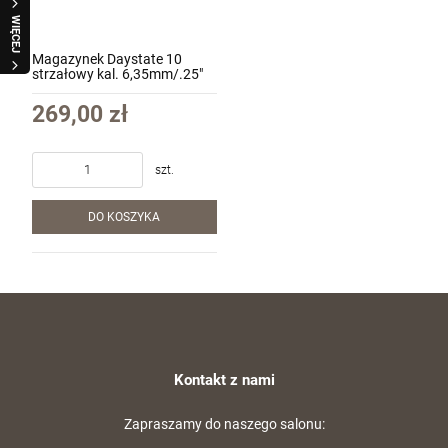
WIĘCEJ
Magazynek Daystate 10
strzałowy kal. 6,35mm/.25"
269,00 zł
szt.
Karabinek Savage Rascal Target XP kal.
DO KOSZYKA
.22LR
2 990,00 zł
Cena regularna:
3 125,00 zł
Najniższa cena:
3 125,00 zł
szt.
Kontakt z nami
DO KOSZYKA
Zapraszamy do naszego salonu: