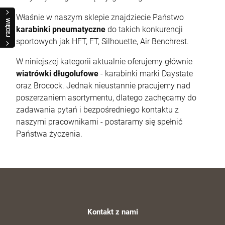
Właśnie w naszym sklepie znajdziecie Państwo
WIĘCEJ
karabinki pneumatyczne
do takich konkurencji
sportowych jak HFT, FT, Silhouette, Air Benchrest.
W niniejszej kategorii aktualnie oferujemy głównie
wiatrówki długolufowe
- karabinki marki Daystate
oraz Brocock. Jednak nieustannie pracujemy nad
poszerzaniem asortymentu, dlatego zachęcamy do
Karabin powtarzalny Savage B22 Precision
zadawania pytań i bezpośredniego kontaktu z
kal. 22LR
naszymi pracownikami - postaramy się spełnić
3 890,00 zł
Państwa życzenia.
Cena regularna:
4 250,00 zł
Najniższa cena:
4 250,00 zł
szt.
DO KOSZYKA
Kontakt z nami