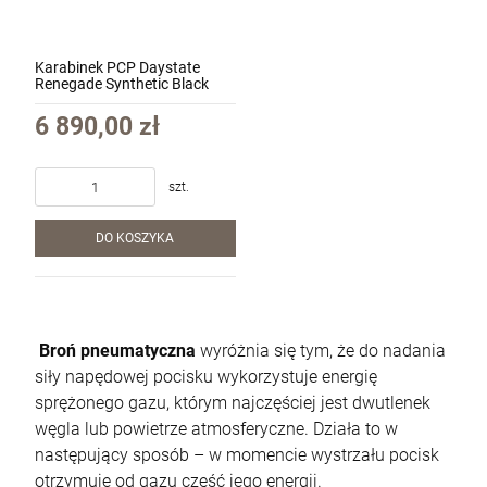
Karabinek PCP Daystate
Renegade Synthetic Black
kal.177/4,5mm (energia
poniżej 17J - 12FT/Lbs)
6 890,00 zł
szt.
DO KOSZYKA
Krótkie spodnie 5.11 Dart Short kol. 956
Badlands Tan roz. 32 (73351)
270,00 zł
Broń pneumatyczna
wyróżnia się tym, że do nadania
siły napędowej pocisku wykorzystuje energię
szt.
sprężonego gazu, którym najczęściej jest dwutlenek
węgla lub powietrze atmosferyczne. Działa to w
DO KOSZYKA
następujący sposób – w momencie wystrzału pocisk
otrzymuje od gazu część jego energii.