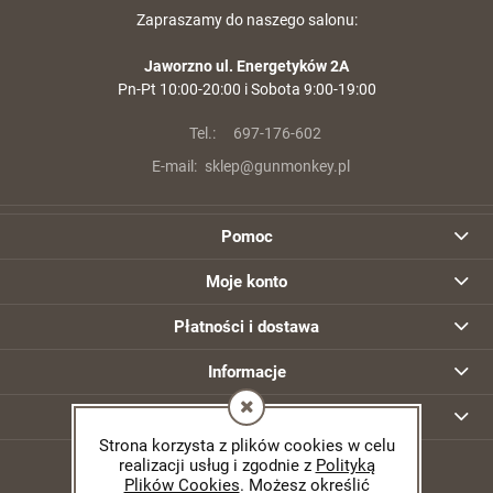
Zapraszamy do naszego salonu:
Jaworzno ul. Energetyków 2A
Pn-Pt 10:00-20:00 i Sobota 9:00-19:00
Tel.:
697-176-602
E-mail:
sklep@gunmonkey.pl
Karabin samopowtarzalny AR15 IWI ZION
Z-15 lufa 12.5" kal. 5,56x45mm/.223Rem
Pomoc
6 500,00 zł
Moje konto
szt.
Płatności i dostawa
DO KOSZYKA
Informacje
O nas
Strona korzysta z plików cookies w celu
realizacji usług i zgodnie z
Polityką
Plików Cookies
. Możesz określić