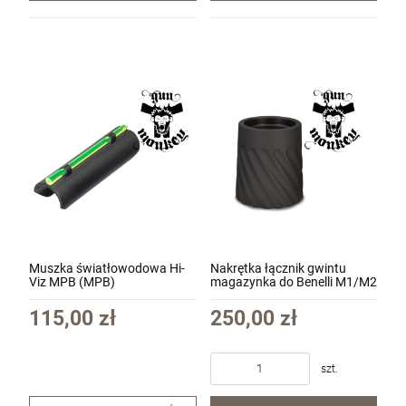
Muszka światłowodowa Hi-
Nakrętka łącznik gwintu
Viz MPB (MPB)
magazynka do Benelli M1/M2
Breda B12i - Nordic
Components MXT NUT-BN-
115,00 zł
250,00 zł
12-00
szt.