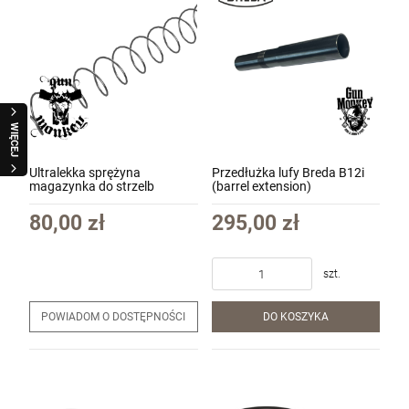
WIĘCEJ
Ultralekka sprężyna
Przedłużka lufy Breda B12i
magazynka do strzelb
(barrel extension)
Competition InnovaTac
(Comps Light)
80,00 zł
295,00 zł
szt.
POWIADOM O DOSTĘPNOŚCI
DO KOSZYKA