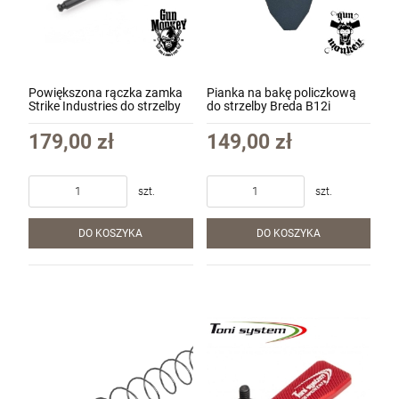
szt.
DO KOSZYKA
Powiększona rączka zamka
Pianka na bakę policzkową
Strike Industries do strzelby
do strzelby Breda B12i
Breda B12i / Benelli M2/M3
12GA kol. Czarny (SI-BM2-
179,00 zł
149,00 zł
BH-12)
szt.
szt.
DO KOSZYKA
DO KOSZYKA
Karabin samopowtarzalny AR15 IWI ZION
Z-15 lufa 12.5" kal. 5,56x45mm/.223Rem
6 500,00 zł
szt.