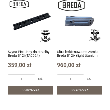
Szyna Picatinny do strzelby
Ultra lekkie suwadło zamka
Breda B12i (TAC024)
Breda B12ix (light titanium
bolt carrier)
359,00 zł
960,00 zł
szt.
szt.
DO KOSZYKA
DO KOSZYKA