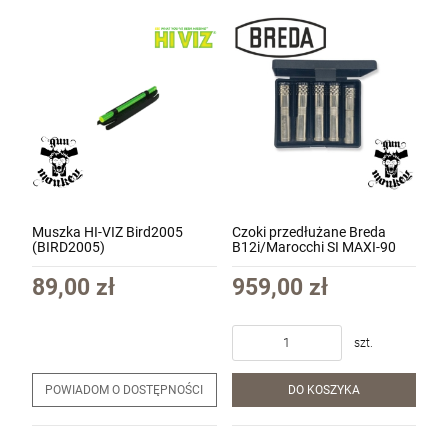
Muszka HI-VIZ Bird2005
Czoki przedłużane Breda
(BIRD2005)
B12i/Marocchi SI MAXI-90
1kpl.=5szt (Cyl, IC, M, IM, F)
(AC043)
89,00 zł
959,00 zł
szt.
POWIADOM O DOSTĘPNOŚCI
DO KOSZYKA