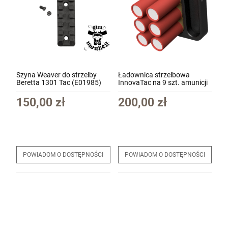
Szyna Weaver do strzelby
Ładownica strzelbowa
Beretta 1301 Tac (E01985)
InnovaTac na 9 szt. amunicji
Shotgun Loading Assist
(LAMRA9)
150,00 zł
200,00 zł
POWIADOM O DOSTĘPNOŚCI
POWIADOM O DOSTĘPNOŚCI