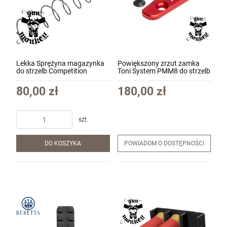
DO KOSZYKA
Lekka Sprężyna magazynka
Powiększony zrzut zamka
do strzelb Competition
Toni System PMM8 do strzelb
InnovaTac (Comps Medium)
Breda kol. czerwony
80,00 zł
180,00 zł
szt.
DO KOSZYKA
POWIADOM O DOSTĘPNOŚCI