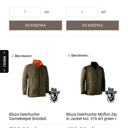
szt.
szt.
DO KOSZYKA
DO KOSZYKA
Karabin samopowtarzalny AR15 IWI ZION
WIĘCEJ
Z-15 lufa 12.5" kal. 5,56x45mm/.223Rem
6 500,00 zł
szt.
DO KOSZYKA
Bluza Deerhunter
Bluza Deerhunter Muflon Zip-
Gamekeeper Bonded
in Jacket kol. 376 art green r.
Fleecejacket - Wend kol.669
56 (5720)
Orange r. 2XL (5526)