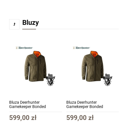
Bluzy
Krótkie spodnie 5.11 Dart Short kol. 956
Badlands Tan roz. 32 (73351)
270,00 zł
Bluza Deerhunter
Bluza Deerhunter
Gamekeeper Bonded
Gamekeeper Bonded
szt.
Fleecejacket - Wend kol.669
Fleecejacket - Wend kol.669
Orange r. XL (5526)
Orange r. S (5526)
599,00 zł
599,00 zł
DO KOSZYKA