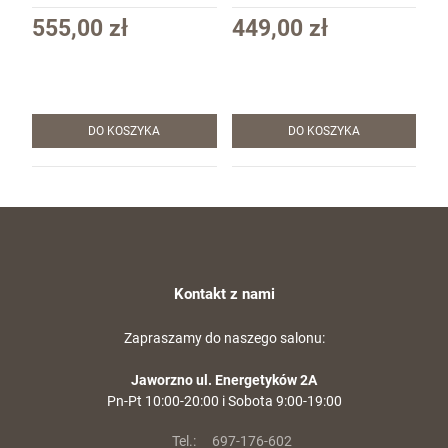
Wendbar kol. 669 Orange
(5708)
555,00 zł
449,00 zł
DO KOSZYKA
DO KOSZYKA
Kontakt z nami
Zapraszamy do naszego salonu:
Jaworzno ul. Energetyków 2A
Pn-Pt 10:00-20:00 i Sobota 9:00-19:00
Tel.:
697-176-602