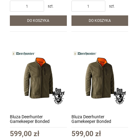
szt.
szt.
DO KOSZYKA
DO KOSZYKA
Pistolet HoG Sport v.1 (RA9) kal. 9x19mm +
druga lufa z gwintem 1/2x28
1 999,00 zł
Cena regularna:
2 300,00 zł
Najniższa cena:
2 300,00 zł
Bluza Deerhunter
Bluza Deerhunter
szt.
Gamekeeper Bonded
Gamekeeper Bonded
Fleecejacket - Wend kol.669
Fleecejacket - Wend kol.669
Orange r. L (5526)
Orange r. 3XL (5526)
599,00 zł
599,00 zł
DO KOSZYKA