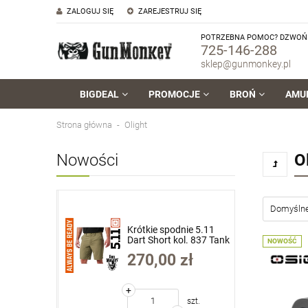
ZALOGUJ SIĘ
ZAREJESTRUJ SIĘ
POTRZEBNA POMOC? DZWOŃ 
725-146-288
sklep@gunmonkey.pl
BIGDEAL
PROMOCJE
BROŃ
AMU
Strona główna
Olight
Nowości
O
dnie 5.11
Krótkie spodnie 5.11
ol. 837 Tank
Dart Short kol. 837 Tank
NOWOŚĆ
34 (73351)
Green roz. 36 (73351)
zł
270,00 zł
+
szt.
szt.