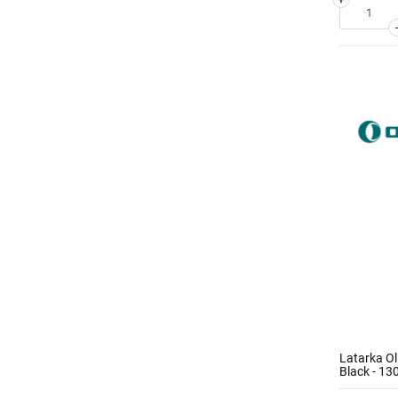
Latarka Ol
Black - 1
etui ładuj