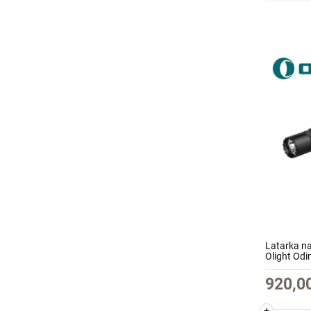
Latarka n
Olight Od
920,00
+