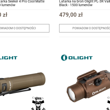
atarka Seeker 4 Pro Cool Matte
Latarka na broń Olight PL-3R Val
0 lumenów
Black - 1500 lumenów
 zł
479,00 zł
OWIADOM O DOSTĘPNOŚCI
POWIADOM O DOSTĘPNOŚC