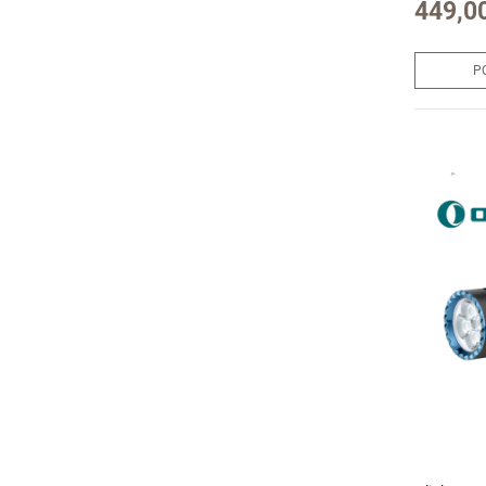
449,00
P