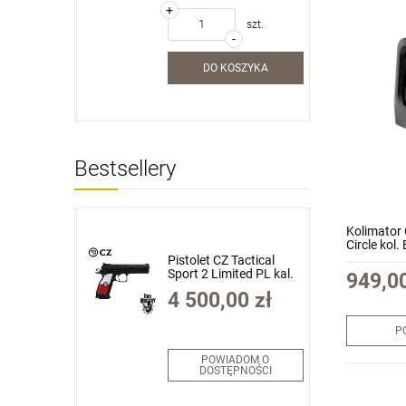
+
szt.
szt.
-
SZYKA
DO KOSZYKA
Bestsellery
Kolimator
Circle kol.
Pistolet CZ Tactical
zalny
Sport 2 Limited PL kal.
949,00
nse DD4
9x19mm
00 zł
4 500,00 zł
 FDE 14.5"
Limited
P
/.223Rem
7-MLE)
DOM O
POWIADOM O
PNOŚCI
DOSTĘPNOŚCI