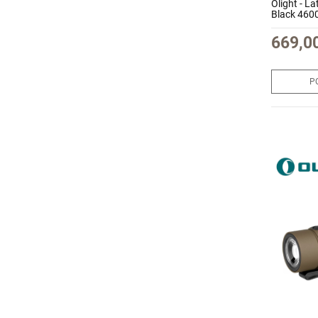
Olight - L
Black 460
669,00
P