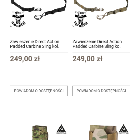
Zawieszenie Direct Action
Zawieszenie Direct Action
Padded Carbine Sling kol.
Padded Carbine Sling kol.
Czarny (SL-CRBP-NLW-BLK)
Adaptive Green (SL-CRBP-
NLW-AGR)
249,00 zł
249,00 zł
POWIADOM O DOSTĘPNOŚCI
POWIADOM O DOSTĘPNOŚCI