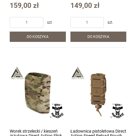
Adaptive Green (PO-RFSR-
(PO-PTSR-CD5-MCM)
159,00 zł
149,00 zł
CD5-AGR)
Karabin samopowtarzalny AR15 IWI ZION
Z-15 lufa 12.5" kal. 5,56x45mm/.223Rem
szt.
szt.
6 500,00 zł
DO KOSZYKA
DO KOSZYKA
szt.
DO KOSZYKA
Worek strzelecki / kieszeń
Ładownica pistoletowa Direct
zrzutowa Direct Action Slick
Action Speed Reload Pouch