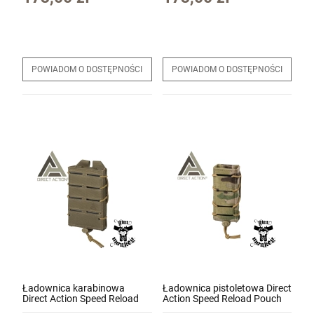
Pistolet HoG Sport v.1 (RA9) kal. 9x19mm +
POWIADOM O DOSTĘPNOŚCI
POWIADOM O DOSTĘPNOŚCI
druga lufa z gwintem 1/2x28
1 999,00 zł
Cena regularna:
2 300,00 zł
Najniższa cena:
2 300,00 zł
szt.
DO KOSZYKA
Ładownica karabinowa
Ładownica pistoletowa Direct
Direct Action Speed Reload
Action Speed Reload Pouch
Pouch Rifle - Cordura kol.
Pistol - Cordura kol.Multicam