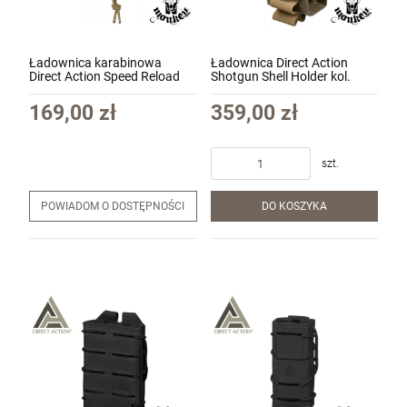
Ładownica karabinowa
Ładownica Direct Action
Direct Action Speed Reload
Shotgun Shell Holder kol.
Pouch Rifle - Cordura kol.
Adaptive Green (PO-SSHD-
Multicam (PO-RFSR-CD5-
CD5-AGR)
169,00 zł
359,00 zł
MCM)
szt.
POWIADOM O DOSTĘPNOŚCI
DO KOSZYKA