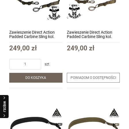
Zawieszenie Direct Action
Zawieszenie Direct Action
Padded Carbine Sling kol.
Padded Carbine Sling kol.
Ranger Green (SL-CRBP-
Coyote Brown (SL-CRBP-
NLW-RGR)
NLW-CBR)
249,00 zł
249,00 zł
szt.
DO KOSZYKA
POWIADOM O DOSTĘPNOŚCI
WIĘCEJ