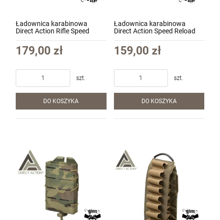
Ładownica karabinowa
Ładownica karabinowa
Direct Action Rifle Speed
Direct Action Speed Reload
Reload Pouch Short - Cordura
Pouch Rifle - Cordura kol.
kol. Multicam (PO-RFSS-CD5-
Coyote Brown (PO-RFSR-
179,00 zł
159,00 zł
MCM)
CD5-CBR)
szt.
szt.
DO KOSZYKA
DO KOSZYKA