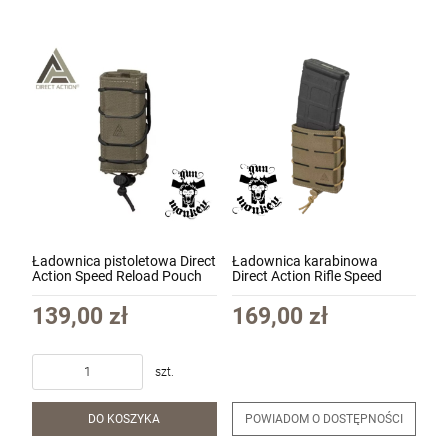
Ładownica pistoletowa Direct
Ładownica karabinowa
Action Speed Reload Pouch
Direct Action Rifle Speed
Pistol - cordura kolor Ranger
Reload Pouch Short - Cordura
Green (PO-PTSR-CD5-RGR)
kol. Adaptive Green (PO-
139,00 zł
169,00 zł
RFSS-CD5-AGR)
szt.
DO KOSZYKA
POWIADOM O DOSTĘPNOŚCI