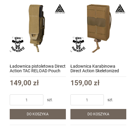
Ładownica pistoletowa Direct
Ładownica Karabinowa
Action TAC RELOAD Pouch
Direct Action Skeletonized
Pistol MKII - Coyote Brown
Rifle Pouch kol Coyote Brown
(PO-PTT2-CD5-CBR)
(PO-SKRP-CD5-CBR)
149,00 zł
159,00 zł
szt.
szt.
DO KOSZYKA
DO KOSZYKA