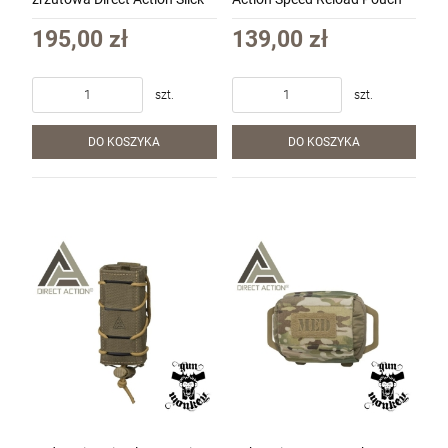
Dump Pouch kol. Multicam
Pistol - Cordura kol. Coyote
(PO-DPSL-NLN-MCM)
Brown (PO-PTSR-CD5-CBR)
195,00 zł
139,00 zł
szt.
szt.
DO KOSZYKA
DO KOSZYKA