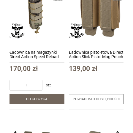
Ładownica na magazynki
Ładownica pistoletowa Direct
Direct Action Speed Reload
Action Slick Pistol Mag Pouch
Pouch SMG - Cordura kol.
kolor Adaptive Green (PO-
MultiCam (PO-SMSR-CD5-
PTSL-CD5-AGR)
170,00 zł
139,00 zł
MCM)
szt.
DO KOSZYKA
POWIADOM O DOSTĘPNOŚCI