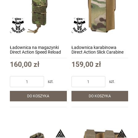
Ładownica na magazynki
Ładownica karabinowa
Direct Action Speed Reload
Direct Action Slick Carabine
Pouch SMG - Cordura kol.
Mag Pouch kol. MultiCam
PenCott GreenZone (PO-
(PO-RFSL-CD5-MCM)
160,00 zł
159,00 zł
SMSR-CD5-PGZ)
szt.
szt.
DO KOSZYKA
DO KOSZYKA