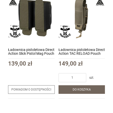
Ładownica pistoletowa Direct
Ładownica pistoletowa Direct
Action Slick Pistol Mag Pouch
Action TAC RELOAD Pouch
kolor Ranger Green(PO-PTSL-
Pistol MKII - Adaptive Green
CD5-RGR)
(PO-PTT2-CD5-AGR)
139,00 zł
149,00 zł
szt.
POWIADOM O DOSTĘPNOŚCI
DO KOSZYKA