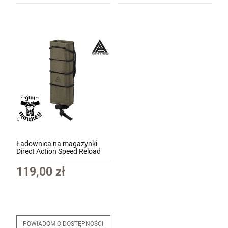
Ładownica na magazynki
Direct Action Speed Reload
Pouch SMG - Cordura kol.
Ranger Green (PO-SMSR-
119,00 zł
CD5-RGR)
POWIADOM O DOSTĘPNOŚCI