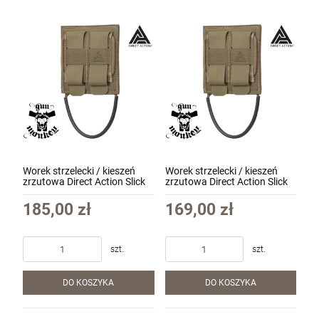
Worek strzelecki / kieszeń
Worek strzelecki / kieszeń
zrzutowa Direct Action Slick
zrzutowa Direct Action Slick
Dump Pouch kolor Ranger
Dump Pouch kolor Adaptive
Green (PO-DPSL-NLN-RGR)
Green (PO-DPSL-NLN-AGR)
185,00 zł
169,00 zł
szt.
szt.
DO KOSZYKA
DO KOSZYKA