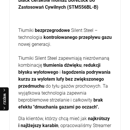
Black Cerakote montaż BoreLock Do
Zastosowań Cywilnych (STM556BL-B)
Tłumiki
bezprzegrodowe
Silent Steel –
technologia
kontrolowanego przepływu gazu
nowej generacji.
Tłumiki Silent Steel zapewniają niezrównaną
kombinację
tłumienia dźwięku
,
redukcji
błysku wylotowego
i
łagodzenia podrywania
kurzu za wylotem lufy
bez zwiększonego
przedmuchu
do tyłu gazów prochowych. Ta
wyjątkowa technologia zapewnia
WIĘCEJ
beproblemowe strzelanie i całkowity
brak
efektu "dmuchania gazami po oczach".
Dla klientów, którzy chcą mieć jak
najkrótszy
i najlżejszy karabin
, opracowaliśmy Streamer