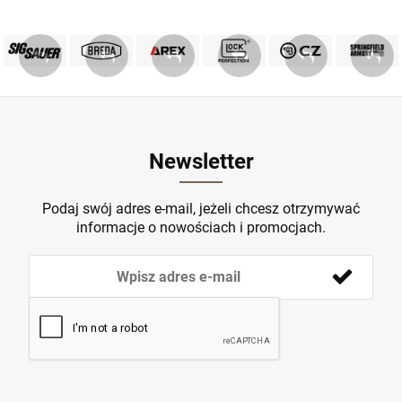
PRODUKTY SIG SAUER
PRODUKTY BREDA
MARKA GLOCK
AREX DEFENCE
PRODUKTY CZ
Springfield
ZOBACZ
ZOBACZ
ZOBACZ
ZOBACZ
ZOBACZ
ZOBACZ
Newsletter
Podaj swój adres e-mail, jeżeli chcesz otrzymywać
informacje o nowościach i promocjach.