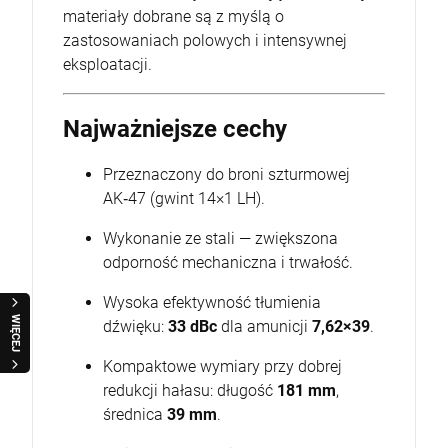
materiały dobrane są z myślą o
zastosowaniach polowych i intensywnej
eksploatacji.
Najważniejsze cechy
Przeznaczony do broni szturmowej
AK‑47 (gwint 14×1 LH).
Wykonanie ze stali — zwiększona
odporność mechaniczna i trwałość.
Wysoka efektywność tłumienia
WIĘCEJ
dźwięku:
33 dBc
dla amunicji
7,62×39
.
Kompaktowe wymiary przy dobrej
redukcji hałasu: długość
181 mm
,
średnica
39 mm
.