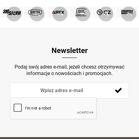
PRODUKTY SIG SAUER
PRODUKTY BREDA
MARKA GLOCK
AREX DEFENCE
PRODUKTY CZ
Springfield
ZOBACZ
ZOBACZ
ZOBACZ
ZOBACZ
ZOBACZ
ZOBACZ
Newsletter
Podaj swój adres e-mail, jeżeli chcesz otrzymywać
informacje o nowościach i promocjach.