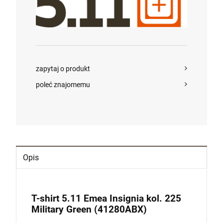
Cena regularna:
2 300,00 zł
Najniższa cena:
2 300,00 zł
szt.
POWIADOM O DOSTĘPNOŚCI
DO KOSZYKA
szt.
zapytaj o produkt
DO KOSZYKA
poleć znajomemu
Opis
T-shirt 5.11 Emea Insignia kol. 225
Military Green (41280ABX)