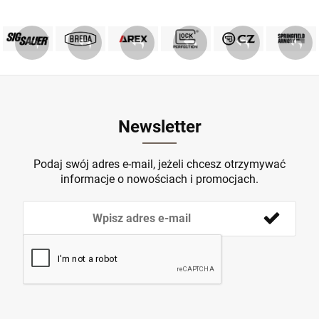
PRODUKTY SIG SAUER
PRODUKTY BREDA
MARKA GLOCK
AREX DEFENCE
PRODUKTY CZ
Springfield
ZOBACZ
ZOBACZ
ZOBACZ
ZOBACZ
ZOBACZ
ZOBACZ
Newsletter
Podaj swój adres e-mail, jeżeli chcesz otrzymywać
informacje o nowościach i promocjach.