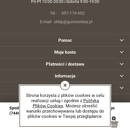
Pn-Pt 10:00-20:00 i Sobota 9:00-19:00
Tel.:
697-176-602
E-mail:
sklep@gunmonkey.pl
Pomoc
Moje konto
Płatności i dostawa
Informacje
O nas
Strona korzysta z plików cookies w celu
realizacji usług i zgodnie z
Polityką
Plików Cookies
. Możesz określić
Spodnie 5.11 Defender Flex Jean Slim kol. 649 DW Indigo
warunki przechowywania lub dostępu do
(74465)
plików cookies w Twojej przeglądarce.
© 2026 gunmonkey.pl. Wszelkie prawa zastrzeżone.
Projekt graficzny MNSTR.pl
Sklep internetowy Shoper.pl