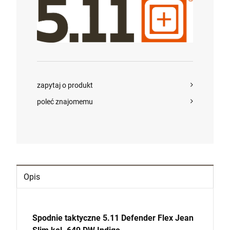
Cena regularna:
2 300,00 zł
Najniższa cena:
2 300,00 zł
szt.
POWIADOM O DOSTĘPNOŚCI
DO KOSZYKA
szt.
DO KOSZYKA
zapytaj o produkt
poleć znajomemu
Opis
Spodnie taktyczne 5.11 Defender Flex Jean