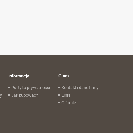
Informacje
O nas
Polityka prywatności
Kontakt i dane firmy
wy
Jak kupować?
Linki
O firmie