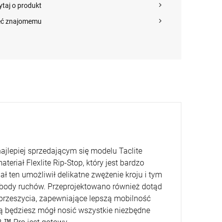
186 Ranger Green roz.
AR15 IWI ZION Z-15
MR223 A3 kal. .2
ytaj o produkt
205,00 zł
6 500,00 zł
13 895,00 z
30 (73350)
lufa 12.5" kal.
11" Green Brown z
5,56x45mm/.223Rem
łożem Slim-Line Hk
eć znajomemu
(239045)
+
+
szt.
szt.
POWIADOM O
-
-
DOSTĘPNOŚCI
DO KOSZYKA
DO KOSZYKA
ajlepiej sprzedającym się modelu Taclite
eriał Flexlite Rip-Stop, który jest bardzo
ał ten umożliwił delikatne zwężenie kroju i tym
body ruchów. Przeprojektowano również dotąd
e przeszycia, zapewniające lepszą mobilność
ią będziesz mógł nosić wszystkie niezbędne