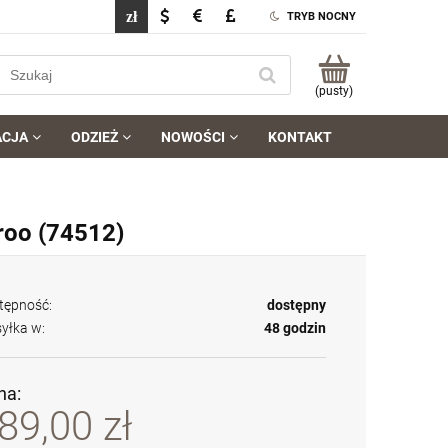
TRYB NOCNY
(pusty)
ACJA
ODZIEŻ
NOWOŚCI
KONTAKT
roo (74512)
tępność:
dostępny
yłka w:
48 godzin
na:
89,00 zł