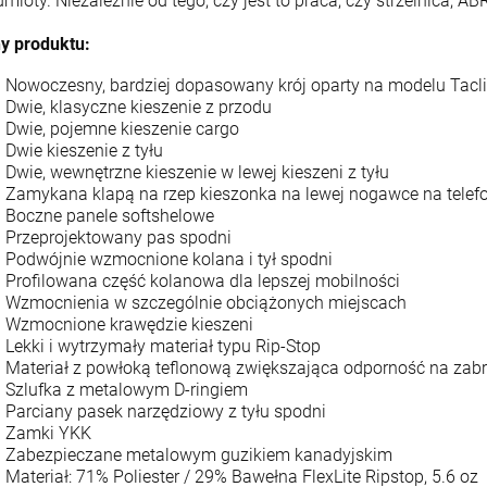
mioty. Niezależnie od tego, czy jest to praca, czy strzelnica, A
y produktu:
Nowoczesny, bardziej dopasowany krój oparty na modelu Tacli
Dwie, klasyczne kieszenie z przodu
Dwie, pojemne kieszenie cargo
Dwie kieszenie z tyłu
Dwie, wewnętrzne kieszenie w lewej kieszeni z tyłu
Zamykana klapą na rzep kieszonka na lewej nogawce na tele
Boczne panele softshelowe
Przeprojektowany pas spodni
Podwójnie wzmocnione kolana i tył spodni
Profilowana część kolanowa dla lepszej mobilności
Wzmocnienia w szczególnie obciążonych miejscach
Wzmocnione krawędzie kieszeni
Lekki i wytrzymały materiał typu Rip-Stop
Materiał z powłoką teflonową zwiększająca odporność na zab
Szlufka z metalowym D-ringiem
Parciany pasek narzędziowy z tyłu spodni
Zamki YKK
Zabezpieczane metalowym guzikiem kanadyjskim
Materiał: 71% Poliester / 29% Bawełna FlexLite Ripstop, 5.6 oz