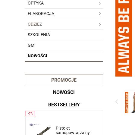
OPTYKA
ELABORACJA
ODZIEŻ
SZKOLENIA
GM
NOWOŚCI
PROMOCJE
NOWOŚCI
BESTSELLERY
Krótkie spodnie 5.11
Pistolet
zalny
Stryke Short Pant kol.
samopowtarzalny