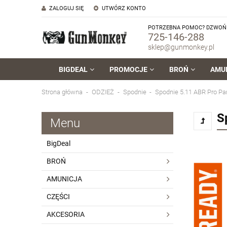
ZALOGUJ SIĘ
UTWÓRZ KONTO
POTRZEBNA POMOC? DZWOŃ 
725-146-288
sklep@gunmonkey.pl
BIGDEAL
PROMOCJE
BROŃ
AMU
Strona główna
ODZIEŻ
Spodnie
Spodnie 5.11 ABR Pro Pan
S
Menu
BigDeal
BROŃ
AMUNICJA
CZĘŚCI
AKCESORIA