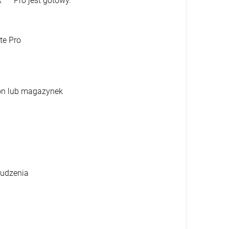
BR ™ Pro jest gotowy.
te Pro
fon lub magazynek
rudzenia