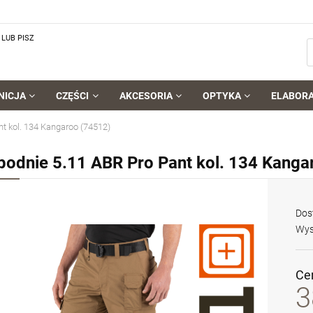
LUB PISZ
NICJA
CZĘŚCI
AKCESORIA
OPTYKA
ELABOR
t kol. 134 Kangaroo (74512)
podnie 5.11 ABR Pro Pant kol. 134 Kanga
Dos
Wys
Ce
3