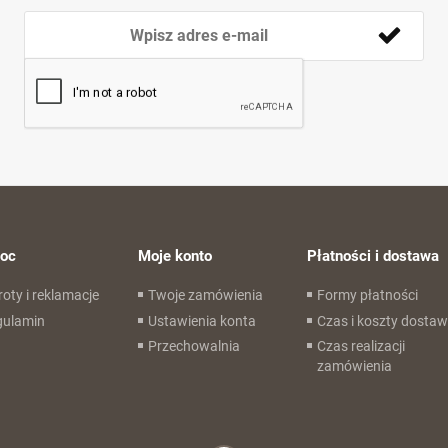
oc
Moje konto
Płatności i dostawa
oty i reklamacje
Twoje zamówienia
Formy płatności
gulamin
Ustawienia konta
Czas i koszty dosta
Przechowalnia
Czas realizacji
zamówienia