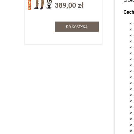
przed
(74512)
389,00 zł
Cech
DO KOSZYKA