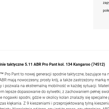
Daniel Defense DD4
186 Ranger Green roz.
9x19mm
116 Battle Brown roz.
zap
13 800,00 zł
380,00 zł
2 590,00 zł
4 500,00 zł
2 590,00 zł
360,00 zł
M4A1 RISIII FDE 14.5"
36 (73327)
38 (73334)
Sandstorm Limited
pol
Cena
3 125,00 zł
Cena
3 125,00 zł
Edition kal.
regularna:
regularna:
+
+
5,56x45mm/.223Rem
szt.
szt.
(LIMSER-017-MLE)
Najniższa
3 125,00 zł
Najniższa
3 125,00 zł
POWIADOM O
POWIADOM O
-
-
cena:
cena:
DOSTĘPNOŚCI
DOSTĘPNOŚCI
DO KOSZYKA
DO KOSZYKA
+
+
szt.
szt.
-
-
DO KOSZYKA
DO KOSZYKA
nie taktyczne 5.11 ABR Pro Pant kol. 134 Kangaroo (74512)
™ Pro Pant to nowej generacji spodnie taktyczne, bazujące na n
 ABR mają nowoczesny, prosty krój, a także zastrzeżony marką mat
ły i pozwala na ekstremalną mobilność w każdej sytuacji. Materi
m lepsze dopasowanie do sylwetki, z zachowaniem pełnej swo
te nogawki spodni, gdzie w okolicy kolan znalazły się specjaln
zas klękania. Z 9 kieszeniami i przeprojektowaną tylną kieszen