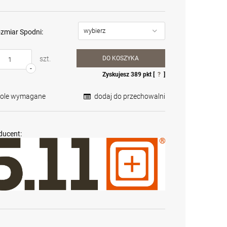
zmiar Spodni:
szt.
DO KOSZYKA
-
Zyskujesz
389
pkt [
?
]
Pole wymagane
dodaj do przechowalni
ducent:
Krótkie spodnie 5.11
Karabin
Karabin
Aramis Short Pant kol.
samopowtarzalny
samopowtarzalny