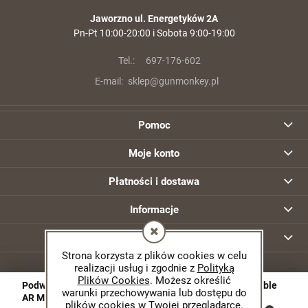
Jaworzno ul. Energetyków 2A
Pn-Pt 10:00-20:00 i Sobota 9:00-19:00
Tel.:
697-176-602
E-mail:
sklep@gunmonkey.pl
Pomoc
Moje konto
Płatności i dostawa
Informacje
O nas
Strona korzysta z plików cookies w celu
realizacji usług i zgodnie z
Polityką
Plików Cookies
. Możesz określić
Podwójna ładownica na mag. karabinowe 5.11 Flex Double
warunki przechowywania lub dostępu do
AR Mag 2.0 kol. 092 Storm (56754)
plików cookies w Twojej przeglądarce.