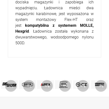
POWIADOM O DOSTĘPNOŚCI
dociska magazynki i zapobiega ich
wypadnięciu. Ładownica mieści dwa
DO KOSZYKA
szt.
magazynki karabinowe, jest wyposażona w
system montażowy Flex-HT oraz
DO KOSZYKA
jest
kompatybilna z systemem
MOLLE,
Hexgrid
. Ładownica została wykonana z
dwuwarstwowego, wodoodpornego nylonu
500D.
PRODUKTY SIG SAUER
PRODUKTY BREDA
MARKA GLOCK
AREX DEFENCE
PRODUKTY CZ
Springfield
ZOBACZ
ZOBACZ
ZOBACZ
ZOBACZ
ZOBACZ
ZOBACZ