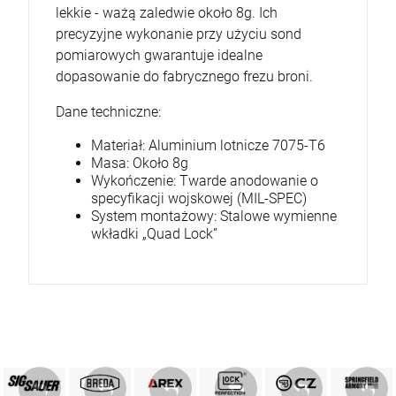
lekkie - ważą zaledwie około 8g. Ich
precyzyjne wykonanie przy użyciu sond
pomiarowych gwarantuje idealne
dopasowanie do fabrycznego frezu broni.
Dane techniczne:
Materiał: Aluminium lotnicze 7075-T6
Masa: Około 8g
Wykończenie: Twarde anodowanie o
specyfikacji wojskowej (MIL-SPEC)
System montażowy: Stalowe wymienne
wkładki „Quad Lock”
PRODUKTY SIG SAUER
PRODUKTY BREDA
MARKA GLOCK
AREX DEFENCE
PRODUKTY CZ
Springfield
ZOBACZ
ZOBACZ
ZOBACZ
ZOBACZ
ZOBACZ
ZOBACZ