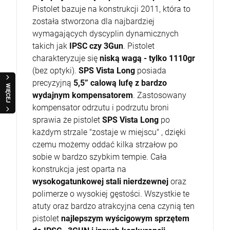
Pistolet bazuje na konstrukcji 2011, która to
została stworzona dla najbardziej
wymagających dyscyplin dynamicznych
takich jak
IPSC czy 3Gun
. Pistolet
charakteryzuje się
niską wagą - tylko 1110gr
(bez optyki).
SPS Vista Long
posiada
precyzyjną
5,5” calową lufę z
bardzo
WIĘCEJ
wydajnym kompensatorem
. Zastosowany
kompensator odrzutu i podrzutu broni
sprawia że pistolet
SPS Vista Long
po
każdym strzale "zostaje w miejscu" , dzięki
czemu możemy oddać kilka strzałow po
sobie w bardzo szybkim tempie. Cała
konstrukcja jest oparta na
wysokogatunkowej stali nierdzewnej
oraz
polimerze o wysokiej gęstości. Wszystkie te
atuty oraz bardzo atrakcyjna cena czynią ten
pistolet
najlepszym wyścigowym sprzętem