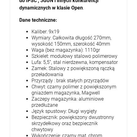
do IPSC , 3GUN i innych konkurencji
dynamicznych w klasie Open
.
Dane techniczne:
Kaliber: 9x19
Wymiary: Całkowita długość 270mm,
wysokość 150mm, szerokość 40mm
Waga (bez magazynka): 1110gr
Szkielet: modułowy stalowo polimerowy
Lufa: 5,5”, stal nierdzewna, kompensator
Zamek: Stalowy z powiększoną rączką
przeładowania
Przyrządy : brak stałych przyrządów
Chwyt: czarny polimer z powiększonym
gniazdem magazynka, Magwell
Zaczepy magazynka: aluminiowe
przedłużane
Język spustowy: Długi wygięty
Bezpiecznik: powiększony dwustronny
skrzydełkowy oraz bezpiecznik
chwytowy
Wykończenie: czarny mat, chrom