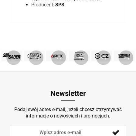
Producent:
SPS
PRODUKTY SIG SAUER
PRODUKTY BREDA
MARKA GLOCK
AREX DEFENCE
PRODUKTY CZ
Springfield
ZOBACZ
ZOBACZ
ZOBACZ
ZOBACZ
ZOBACZ
ZOBACZ
Newsletter
Podaj swój adres e-mail, jeżeli chcesz otrzymywać
informacje o nowościach i promocjach.