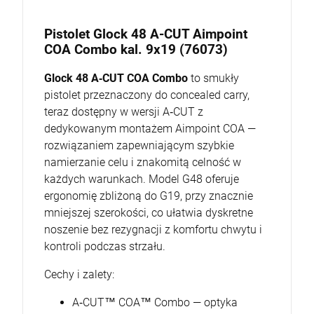
Pistolet Glock 48 A-CUT Aimpoint
COA Combo kal. 9x19 (76073)
Glock 48 A‑CUT COA Combo
to smukły
pistolet przeznaczony do concealed carry,
teraz dostępny w wersji A‑CUT z
dedykowanym montażem Aimpoint COA —
rozwiązaniem zapewniającym szybkie
namierzanie celu i znakomitą celność w
każdych warunkach. Model G48 oferuje
ergonomię zbliżoną do G19, przy znacznie
mniejszej szerokości, co ułatwia dyskretne
noszenie bez rezygnacji z komfortu chwytu i
kontroli podczas strzału.
Cechy i zalety:
A‑CUT™ COA™ Combo — optyka