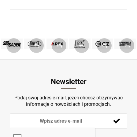
PRODUKTY SIG SAUER
PRODUKTY BREDA
MARKA GLOCK
AREX DEFENCE
PRODUKTY CZ
Springfield
ZOBACZ
ZOBACZ
ZOBACZ
ZOBACZ
ZOBACZ
ZOBACZ
Newsletter
Podaj swój adres e-mail, jeżeli chcesz otrzymywać
informacje o nowościach i promocjach.