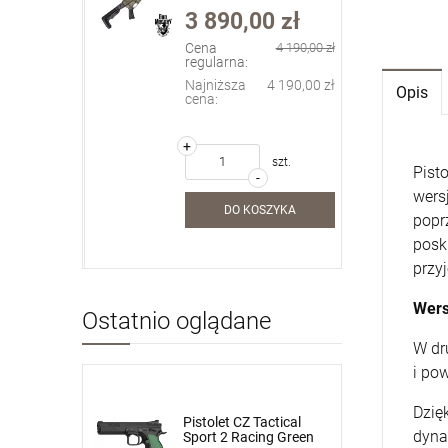
 12" kol.
Green roz. 34 (73351)
Huglu Mohac 12" kol.
0 zł
270,00 zł
3 890,00 zł
19
ODG kal. 9x19
4 190,00 zł
Cena
4 190,00 zł
regularna:
+
szt.
4 190,00 zł
Najniższa
4 190,00 zł
Opis
-
cena:
DO KOSZYKA
+
szt.
szt.
Pist
-
wers
SZYKA
DO KOSZYKA
popr
posk
przyj
Wers
Ostatnio oglądane
W dr
i po
Dzię
Pistolet CZ Tactical
dyna
Sport 2 Racing Green