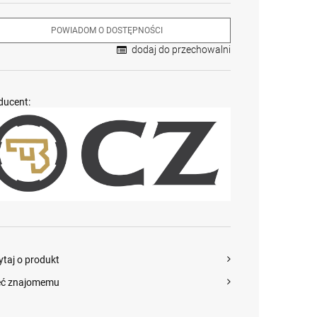
POWIADOM O DOSTĘPNOŚCI
dodaj do przechowalni
ducent:
ytaj o produkt
eć znajomemu
Krótkie spodnie 5.11
Karabin
Karabin
Dart Short kol. 186
samopowtarzalny
samopowtarzalny