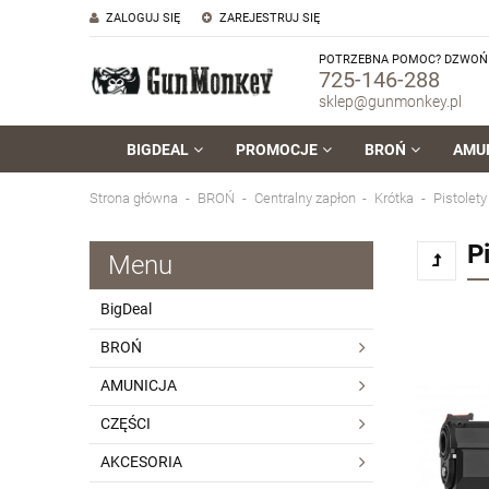
ZALOGUJ SIĘ
ZAREJESTRUJ SIĘ
POTRZEBNA POMOC? DZWOŃ 
725-146-288
sklep@gunmonkey.pl
BIGDEAL
PROMOCJE
BROŃ
AMU
Strona główna
BROŃ
Centralny zapłon
Krótka
Pistolety
P
Menu
BigDeal
BROŃ
AMUNICJA
CZĘŚCI
AKCESORIA