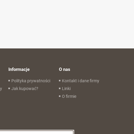
Informacje
O nas
Polityka prywatności
Kontakt i dane firmy
wy
Jak kupować?
Linki
O firmie