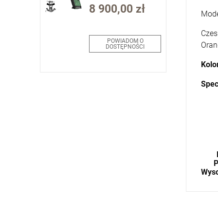
kal. 9x19mm
8 900,00 zł
Mode
Czes
POWIADOM O
Oran
DOSTĘPNOŚCI
Kolo
Spec
P
Wyso