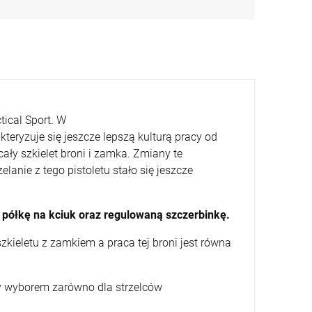
Ranger Green roz. 30
AR15 IWI ZION Z-15
MR223 A3 kal. .2
270,00 zł
6 500,00 zł
13 895,00 z
(73351)
lufa 12.5" kal.
11" Green Brown z
5,56x45mm/.223Rem
łożem Slim-Line Hk
(239045)
+
+
szt.
szt.
POWIADOM O
-
-
DOSTĘPNOŚCI
DO KOSZYKA
DO KOSZYKA
tical Sport. W
akteryzuje się jeszcze lepszą kulturą pracy od
ały szkielet broni i zamka. Zmiany te
anie z tego pistoletu stało się jeszcze
 półkę na kciuk oraz regulowaną szczerbinkę.
ieletu z zamkiem a praca tej broni jest równa
alny wyborem zarówno dla strzelców