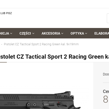
LUB PISZ
NICJA
CZĘŚCI
AKCESORIA
OPTYKA
ELABOR
Pistolet CZ Tactical Sport 2 Racing Green kal. 9x19mm
istolet CZ Tactical Sport 2 Racing Green
Dos
Ce
8