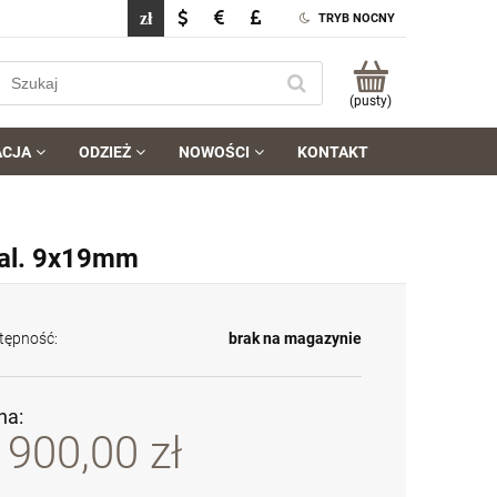
TRYB NOCNY
(pusty)
ACJA
ODZIEŻ
NOWOŚCI
KONTAKT
 kal. 9x19mm
tępność:
brak na magazynie
na:
 900,00 zł