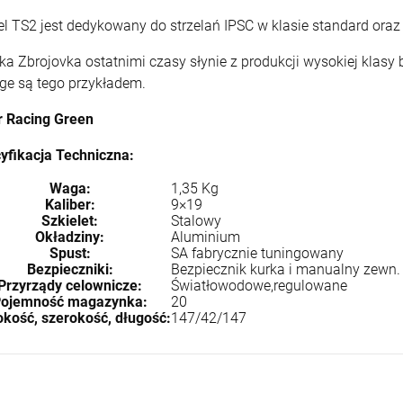
l TS2 jest dedykowany do strzelań IPSC w klasie standard oraz 
ka Zbrojovka ostatnimi czasy słynie z produkcji wysokiej klasy b
ge są tego przykładem.
r Racing Green
yfikacja Techniczna:
Waga:
1,35 Kg
Kaliber:
9×19
Szkielet:
Stalowy
Okładziny:
Aluminium
Spust:
SA fabrycznie tuningowany
Bezpieczniki:
Bezpiecznik kurka i manualny zewn.
Przyrządy celownicze:
Światłowodowe,regulowane
ojemność magazynka:
20
kość, szerokość, długość:
147/42/147