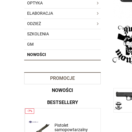
OPTYKA
ELABORACJA
ODZIEŻ
SZKOLENIA
GM
NOWOŚCI
PROMOCJE
NOWOŚCI
BESTSELLERY
Krótkie spodnie 5.11
Pistolet
zalny
Dart Short kol. 837 Tank
samopowtarzalny