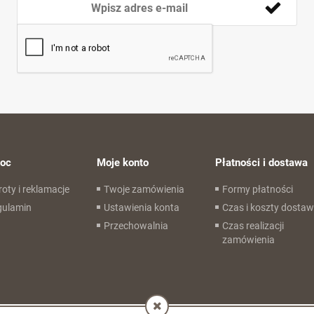
oc
Moje konto
Płatności i dostawa
oty i reklamacje
Twoje zamówienia
Formy płatności
gulamin
Ustawienia konta
Czas i koszty dosta
Przechowalnia
Czas realizacji
zamówienia