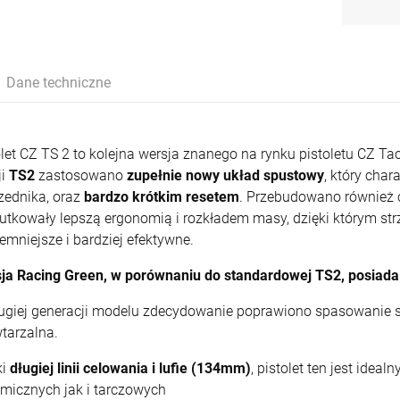
Daniel Defense DD4
Green roz. 36 (73351)
druga lufa z gwintem
9x19mm
Badlands Tan roz. 32
13 800,00 zł
270,00 zł
1 999,00 zł
4 500,00 zł
1 699,00 zł
270,00 zł
M4A1 RISIII FDE 14.5"
1/2x28
(73351)
Sandstorm Limited
Cena
2 300,00 zł
Cena
1 990,00 zł
Edition kal.
regularna:
regularna:
+
+
5,56x45mm/.223Rem
szt.
szt.
(LIMSER-017-MLE)
Najniższa
2 300,00 zł
Najniższa
1 990,00 zł
POWIADOM O
POWIADOM O
Dane techniczne
-
-
cena:
cena:
DOSTĘPNOŚCI
DOSTĘPNOŚCI
DO KOSZYKA
DO KOSZYKA
+
+
szt.
szt.
olet CZ TS 2 to kolejna wersja znanego na rynku pistoletu CZ Tac
-
-
ji
TS2
zastosowano
zupełnie nowy układ spustowy
, który char
DO KOSZYKA
DO KOSZYKA
zednika, oraz
bardzo krótkim resetem
. Przebudowano również c
utkowały lepszą ergonomią i rozkładem masy, dzięki którym strzel
emniejsze i bardziej efektywne.
ja Racing Green, w porównaniu do standardowej TS2, posiada
ugiej generacji modelu zdecydowanie poprawiono spasowanie szk
wtarzalna.
ki
długiej linii celowania i lufie (134mm)
, pistolet ten jest ide
micznych jak i tarczowych