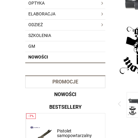
OPTYKA
ELABORACJA
ODZIEŻ
SZKOLENIA
GM
NOWOŚCI
PROMOCJE
NOWOŚCI
BESTSELLERY
Krótkie spodnie 5.11
Pistolet
zalny
Stryke Short Pant kol.
samopowtarzalny