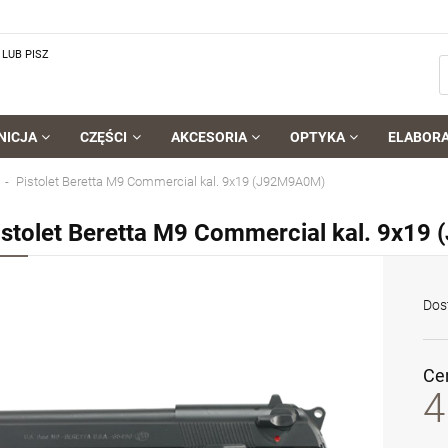
LUB PISZ
NICJA
CZĘŚCI
AKCESORIA
OPTYKA
ELABOR
Pistolet Beretta M9 Commercial kal. 9x19 (J92M9A0M)
istolet Beretta M9 Commercial kal. 9x1
Dos
Ce
4