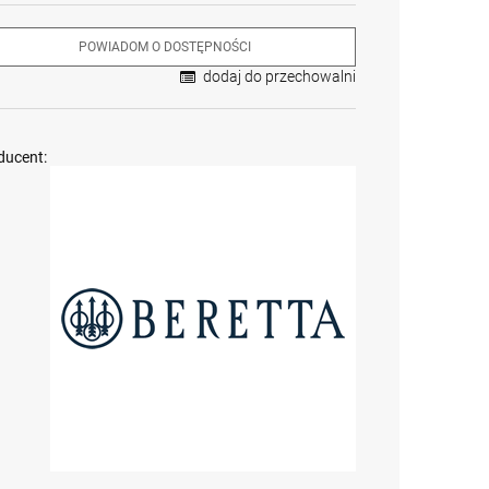
POWIADOM O DOSTĘPNOŚCI
dodaj do przechowalni
ducent:
Krótkie spodnie 5.11
Karabin
Karabin
Aramis Short Pant kol.
samopowtarzalny
samopowtarzalny