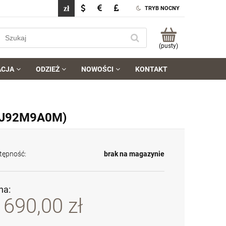
TRYB NOCNY
(pusty)
ACJA
ODZIEŻ
NOWOŚCI
KONTAKT
9 (J92M9A0M)
tępność:
brak na magazynie
na:
 690,00 zł