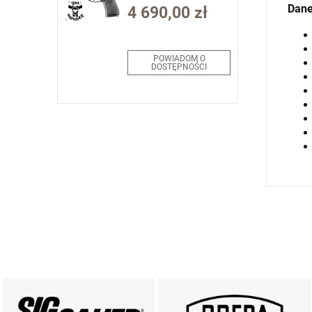
(J92M9A0M)
Dane
4 690,00 zł
POWIADOM O
DOSTĘPNOŚCI
PRODUKTY SIG SAUER
PRODUKTY BREDA