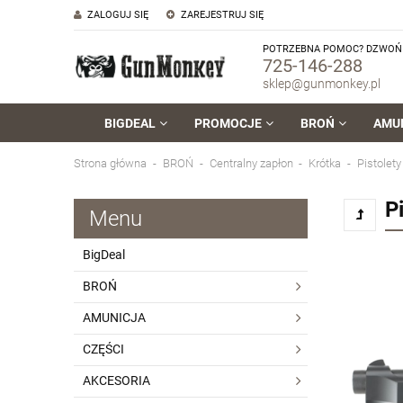
ZALOGUJ SIĘ
ZAREJESTRUJ SIĘ
POTRZEBNA POMOC? DZWOŃ 
725-146-288
sklep@gunmonkey.pl
BIGDEAL
PROMOCJE
BROŃ
AMU
Strona główna
BROŃ
Centralny zapłon
Krótka
Pistolety
P
Menu
BigDeal
BROŃ
AMUNICJA
CZĘŚCI
AKCESORIA