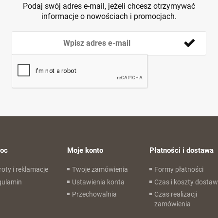
Podaj swój adres e-mail, jeżeli chcesz otrzymywać
informacje o nowościach i promocjach.
oc
Moje konto
Płatności i dostawa
oty i reklamacje
Twoje zamówienia
Formy płatności
gulamin
Ustawienia konta
Czas i koszty dosta
Przechowalnia
Czas realizacji
zamówienia