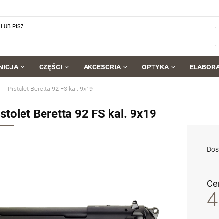
LUB PISZ
NICJA
CZĘŚCI
AKCESORIA
OPTYKA
ELABOR
Pistolet Beretta 92 FS kal. 9x19
istolet Beretta 92 FS kal. 9x19
Dos
Ce
4