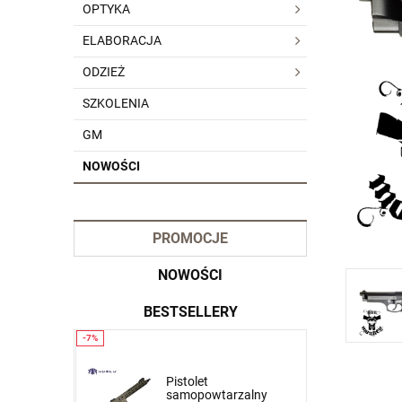
OPTYKA
ELABORACJA
ODZIEŻ
SZKOLENIA
GM
NOWOŚCI
PROMOCJE
NOWOŚCI
BESTSELLERY
Krótkie spodnie 5.11
Pistolet
zalny
Stryke Short Pant kol.
samopowtarzalny