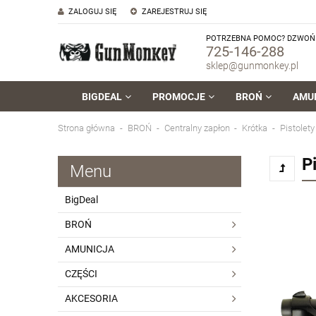
ZALOGUJ SIĘ
ZAREJESTRUJ SIĘ
POTRZEBNA POMOC? DZWOŃ 
725-146-288
sklep@gunmonkey.pl
BIGDEAL
PROMOCJE
BROŃ
AMU
Strona główna
BROŃ
Centralny zapłon
Krótka
Pistolety
P
Menu
BigDeal
BROŃ
AMUNICJA
CZĘŚCI
AKCESORIA