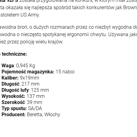
tta 92FS
została przygotowana na konkurs, w którym miał zosta
tta okazała się najlepsza spośród takich konkurentów jak Brown
pistoletem US Army.
awodna broń, o dużych rozmiarach przez co niezbyt wygodna do n
awodna o nieczęsto spotykanej ergonomii chwytu. Używana jako 
eż przez policję wielu krajów.
 techniczne:
Waga
: 0,945 Kg
Pojemność magazynka:
15 naboi
Kaliber:
9x19mm
Długość
: 217 mm
Długość lufy
: 125 mm
Wysokość:
137 mm
Szerokość
: 39 mm
Typ spustu:
SA/DA
Producent:
Beretta, Włochy