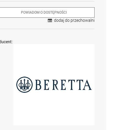
POWIADOM O DOSTĘPNOŚCI
dodaj do przechowalni
ducent:
Krótkie spodnie 5.11
Karabin
Karabin
Aramis Short Pant kol.
samopowtarzalny
samopowtarzalny