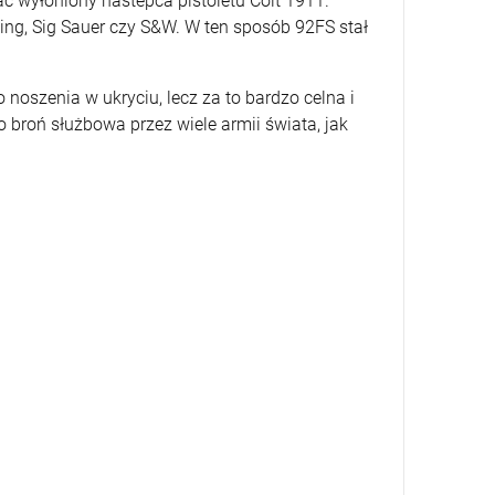
ć wyłoniony nastepca pistoletu Colt 1911.
ing, Sig Sauer czy S&W. W ten sposób 92FS stał
oszenia w ukryciu, lecz za to bardzo celna i
broń służbowa przez wiele armii świata, jak