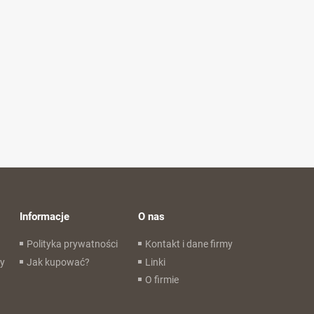
Informacje
O nas
Polityka prywatności
Kontakt i dane firmy
wy
Jak kupować?
Linki
O firmie