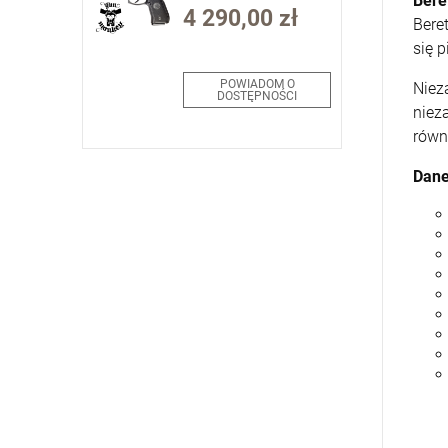
Bere
4 290,00 zł
Bere
się 
POWIADOM O
Niez
DOSTĘPNOŚCI
niez
równi
Dane