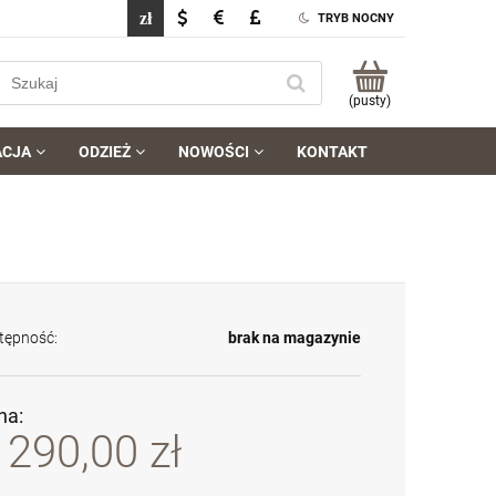
TRYB NOCNY
(pusty)
ACJA
ODZIEŻ
NOWOŚCI
KONTAKT
tępność:
brak na magazynie
na:
 290,00 zł