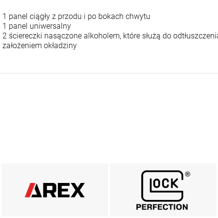
1 panel ciągły z przodu i po bokach chwytu
1 panel uniwersalny
2 ściereczki nasączone alkoholem, które służą do odtłuszczen
założeniem okładziny
AREX DEFENCE
MARKA GLOCK
ZOBACZ
ZOBACZ