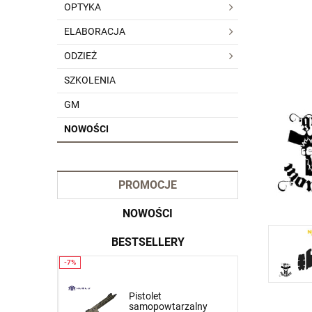
OPTYKA
ELABORACJA
ODZIEŻ
SZKOLENIA
GM
NOWOŚCI
PROMOCJE
NOWOŚCI
BESTSELLERY
Krótkie spodnie 5.11
Pistolet
zalny
Dart Short kol. 837 Tank
samopowtarzalny