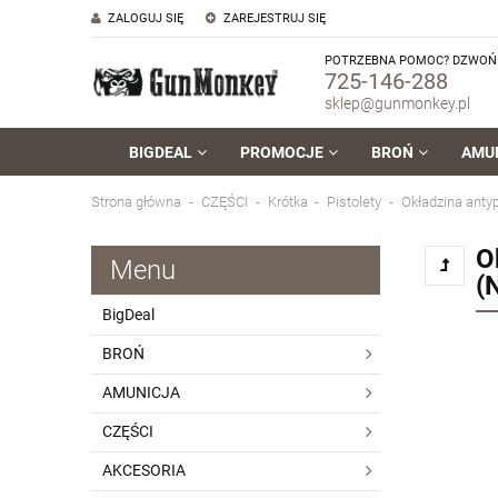
ZALOGUJ SIĘ
ZAREJESTRUJ SIĘ
POTRZEBNA POMOC? DZWOŃ 
725-146-288
sklep@gunmonkey.pl
BIGDEAL
PROMOCJE
BROŃ
AMU
Strona główna
CZĘŚCI
Krótka
Pistolety
Okładzina anty
O
Menu
(
BigDeal
BROŃ
AMUNICJA
CZĘŚCI
AKCESORIA