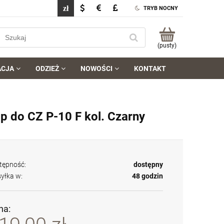
TRYB NOCNY
(pusty)
ACJA
ODZIEŻ
NOWOŚCI
KONTAKT
p do CZ P-10 F kol. Czarny
tępność:
dostępny
yłka w:
48 godzin
na: