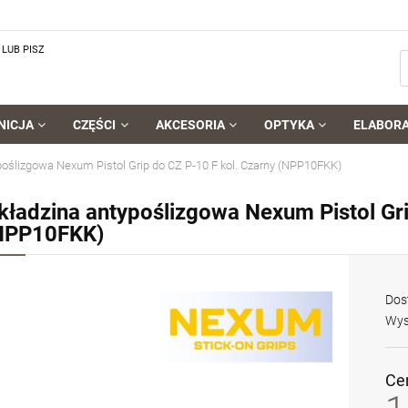
LUB PISZ
NICJA
CZĘŚCI
AKCESORIA
OPTYKA
ELABOR
poślizgowa Nexum Pistol Grip do CZ P-10 F kol. Czarny (NPP10FKK)
kładzina antypoślizgowa Nexum Pistol Gri
NPP10FKK)
Dos
Wys
Ce