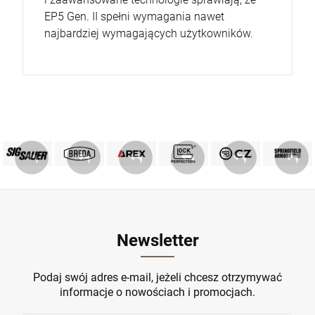
EP5 Gen. II spełni wymagania nawet
najbardziej wymagających użytkowników.
PRODUKTY SIG SAUER
PRODUKTY BREDA
MARKA GLOCK
AREX DEFENCE
PRODUKTY CZ
Springfield
ZOBACZ
ZOBACZ
ZOBACZ
ZOBACZ
ZOBACZ
ZOBACZ
Newsletter
Podaj swój adres e-mail, jeżeli chcesz otrzymywać
informacje o nowościach i promocjach.