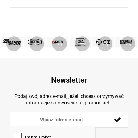
PRODUKTY SIG SAUER
PRODUKTY BREDA
MARKA GLOCK
AREX DEFENCE
PRODUKTY CZ
Springfield
ZOBACZ
ZOBACZ
ZOBACZ
ZOBACZ
ZOBACZ
ZOBACZ
Newsletter
Podaj swój adres e-mail, jeżeli chcesz otrzymywać
informacje o nowościach i promocjach.