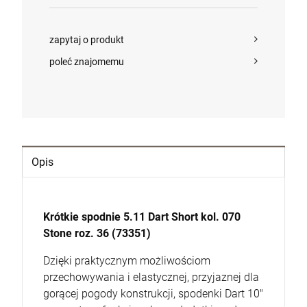
Cena regularna:
2 300,00 zł
Najniższa cena:
2 300,00 zł
szt.
POWIADOM O DOSTĘPNOŚCI
zapytaj o produkt
DO KOSZYKA
poleć znajomemu
szt.
DO KOSZYKA
Opis
Krótkie spodnie 5.11 Dart Short kol. 070
Stone roz. 36 (73351)
Dzięki praktycznym możliwościom
przechowywania i elastycznej, przyjaznej dla
gorącej pogody konstrukcji, spodenki Dart 10"