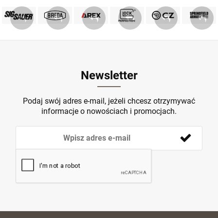
PRODUKTY SIG SAUER
PRODUKTY BREDA
MARKA GLOCK
AREX DEFENCE
PRODUKTY CZ
Springfield
ZOBACZ
ZOBACZ
ZOBACZ
ZOBACZ
ZOBACZ
ZOBACZ
Newsletter
Podaj swój adres e-mail, jeżeli chcesz otrzymywać
informacje o nowościach i promocjach.