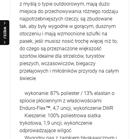
z myślą o typie outdoorowym, mają dużo
miejsca do przechowywania różnego rodzaju
najpotrzebniejszych rzeczy, są zbudowane
tak, aby były wygodne w gorącym, dusznym
WIĘCEJ
otoczeniu i mają wzmocnione szlufki na
pasek, jeśli musisz nosić trochę więcej niż to,
do czego są przeznaczone większość
szortów.Idealne dla strzelców, turystów
pieszych, wczasowiczów, biegaczy
przełajowych i miłośników przyrody na całym
świecie.
wykonanie: 87% poliester / 13% elastan o
splocie płóciennym z właściwościami
Enduro-Flex™, 4,7 uncji, wykończenie DWR
Kieszenie: 100% poliestrowa siatka
trykotowa, 1,9 uncji, wykończenie
odprowadzające wilgoć
Wygodny pas z zamkiem błyskawicznym i