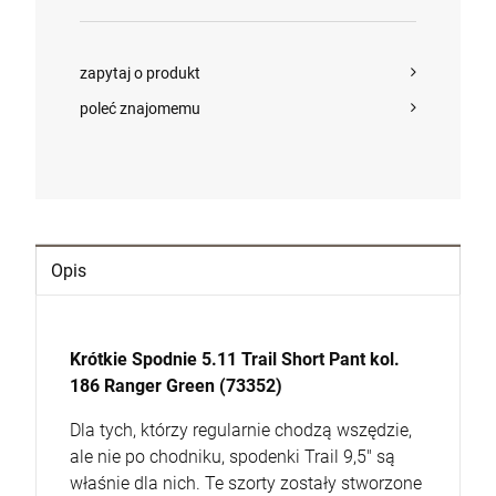
Cena regularna:
2 300,00 zł
Najniższa cena:
2 300,00 zł
szt.
POWIADOM O DOSTĘPNOŚCI
zapytaj o produkt
DO KOSZYKA
szt.
poleć znajomemu
DO KOSZYKA
Opis
Krótkie Spodnie 5.11 Trail Short Pant kol.
186 Ranger Green (73352)
Dla tych, którzy regularnie chodzą wszędzie,
ale nie po chodniku, spodenki Trail 9,5" są
właśnie dla nich. Te szorty zostały stworzone