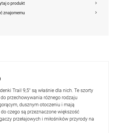
Ranger Green roz. 30
AR15 IWI ZION Z-15
MR223 A3 kal. .2
ytaj o produkt
270,00 zł
6 500,00 zł
13 895,00 z
(73351)
lufa 12.5" kal.
11" Green Brown z
5,56x45mm/.223Rem
łożem Slim-Line Hk
eć znajomemu
(239045)
+
+
szt.
szt.
POWIADOM O
-
-
DOSTĘPNOŚCI
DO KOSZYKA
DO KOSZYKA
)
enki Trail 9,5" są właśnie dla nich. Te szorty
a do przechowywania różnego rodzaju
 gorącym, dusznym otoczeniu i mają
to, do czego są przeznaczone większość
egaczy przełajowych i miłośników przyrody na