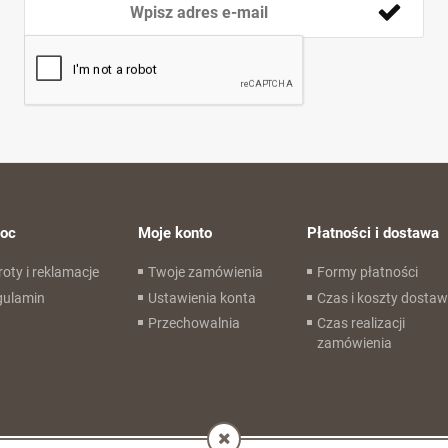
oc
Moje konto
Płatności i dostawa
oty i reklamacje
Twoje zamówienia
Formy płatności
gulamin
Ustawienia konta
Czas i koszty dosta
Przechowalnia
Czas realizacji
zamówienia