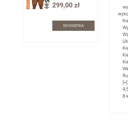
Battle Brown (73352)
299,00 zł
wyko
wyko
Kies
DO KOSZYKA
Wygo
Wzmo
Ukoś
Kies
Kies
Kies
Wewn
Ruc
[+] h
9,5"
8 ki