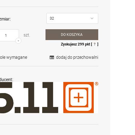
zmiar:
szt.
DO KOSZYKA
-
Zyskujesz
299
pkt [
?
]
Pole wymagane
dodaj do przechowalni
ducent:
Krótkie spodnie 5.11
Karabin
Karabin
Dart Short kol. 186
samopowtarzalny
samopowtarzalny