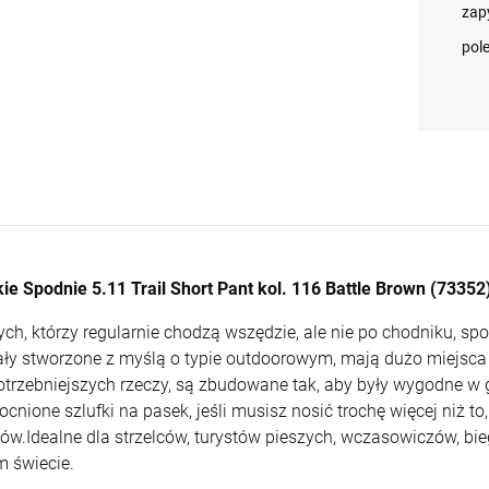
Daniel Defense DD4
Green roz. 36 (73351)
9x19mm
Badlands Tan roz. 32
zap
13 800,00 zł
270,00 zł
2 590,00 zł
4 500,00 zł
2 590,00 zł
270,00 zł
M4A1 RISIII FDE 14.5"
(73351)
Sandstorm Limited
pol
Cena
3 125,00 zł
Cena
3 125,00 zł
Edition kal.
regularna:
regularna:
+
+
5,56x45mm/.223Rem
szt.
szt.
(LIMSER-017-MLE)
Najniższa
3 125,00 zł
Najniższa
3 125,00 zł
POWIADOM O
POWIADOM O
-
-
cena:
cena:
DOSTĘPNOŚCI
DOSTĘPNOŚCI
DO KOSZYKA
DO KOSZYKA
+
+
szt.
szt.
-
-
DO KOSZYKA
DO KOSZYKA
kie Spodnie 5.11 Trail Short Pant kol. 116 Battle Brown (73352
ych, którzy regularnie chodzą wszędzie, ale nie po chodniku, spod
ały stworzone z myślą o typie outdoorowym, mają dużo miejsc
otrzebniejszych rzeczy, są zbudowane tak, aby były wygodne w
cnione szlufki na pasek, jeśli musisz nosić trochę więcej niż 
tów.Idealne dla strzelców, turystów pieszych, wczasowiczów, bi
m świecie.