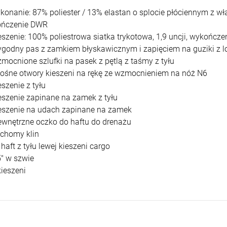
nanie: 87% poliester / 13% elastan o splocie płóciennym z wła
ńczenie DWR
zenie: 100% poliestrowa siatka trykotowa, 1,9 uncji, wykończ
dny pas z zamkiem błyskawicznym i zapięciem na guziki z l
cnione szlufki na pasek z pętlą z taśmy z tyłu
ne otwory kieszeni na rękę ze wzmocnieniem na nóż N6
zenie z tyłu
zenie zapinane na zamek z tyłu
zenie na udach zapinane na zamek
ętrzne oczko do haftu do drenażu
homy klin
aft z tyłu lewej kieszeni cargo
 w szwie
eszeni