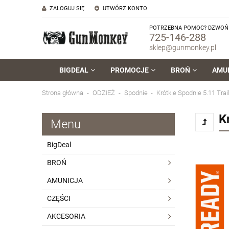
ZALOGUJ SIĘ
UTWÓRZ KONTO
POTRZEBNA POMOC? DZWOŃ 
725-146-288
sklep@gunmonkey.pl
BIGDEAL
PROMOCJE
BROŃ
AMU
Strona główna
ODZIEŻ
Spodnie
Krótkie Spodnie 5.11 Trai
K
Menu
BigDeal
BROŃ
AMUNICJA
CZĘŚCI
AKCESORIA