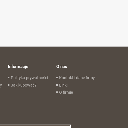
Informacje
O nas
Polityka prywatności
Kontakt i dane firmy
wy
Jak kupować?
Linki
O firmie