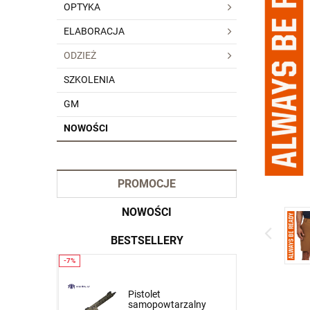
OPTYKA
ELABORACJA
ODZIEŻ
SZKOLENIA
GM
NOWOŚCI
PROMOCJE
NOWOŚCI
BESTSELLERY
Krótkie spodnie 5.11
Pistolet
zalny
Dart Short kol. 837 Tank
samopowtarzalny