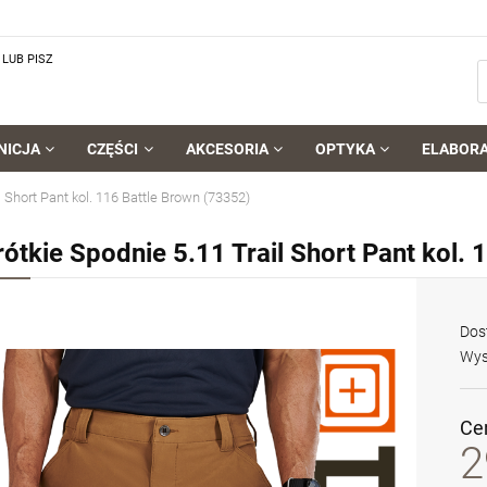
LUB PISZ
NICJA
CZĘŚCI
AKCESORIA
OPTYKA
ELABOR
l Short Pant kol. 116 Battle Brown (73352)
rótkie Spodnie 5.11 Trail Short Pant kol.
Dos
Wys
Ce
2