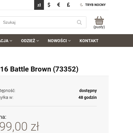
TRYB NOCNY
(pusty)
ACJA
ODZIEŻ
NOWOŚCI
KONTAKT
 116 Battle Brown (73352)
tępność:
dostępny
yłka w:
48 godzin
na:
99,00 zł