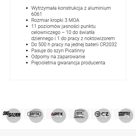
Wytrzymała konstrukcja z aluminium
6061
Rozmiar kropki 3 MOA
11 poziomów jasności punktu
celowniczego – 10 do światła
dziennego i 1 do pracy z noktowizorem
Do 500 h pracy na jednej baterii CR2032
Pasuje do szyn Picatinny
Odporny na zaparowanie
Pięcioletnia gwarancja producenta
PRODUKTY SIG SAUER
PRODUKTY BREDA
MARKA GLOCK
AREX DEFENCE
PRODUKTY CZ
Springfield
ZOBACZ
ZOBACZ
ZOBACZ
ZOBACZ
ZOBACZ
ZOBACZ