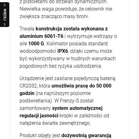
z pistoletami do strzelań dynamicznych.
Niewielka waga powoduje, że celownik nie
WIĘCEJ
zwiększa znacząco masy broni.
Trwała
konstrukcja została wykonana z
aluminium 6061-T6
i wytrzymuje wstrząsy o
sile
1000 G
. Kolimator posiada standard
wodoodporności
IPX6
, dzięki czemu może
być wykorzystywany w trudnych warunkach
pogodowych bez ryzyka uszkodzenia.
Urządzenie jest zasilane pojedynczą baterią
CR2032, która
umożliwia pracę do 50 000
godzin
(na najniższym poziomie
podświetlania). W Frenzy-S został
zamontowany
system automatycznej
regulacji jasności
kropki w zależności od
natężenia światła zewnętrznego.
Produkt objęty jest
dożywotnią gwarancją