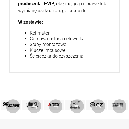
producenta T-VIP
, obejmującą naprawę lub
wymianę uszkodzonego produktu.
W zestawie:
Kolimator
Gumowa osłona celownika
Śruby montażowe
Klucze imbusowe
Ściereczka do czyszczenia
PRODUKTY SIG SAUER
PRODUKTY BREDA
MARKA GLOCK
AREX DEFENCE
PRODUKTY CZ
Springfield
ZOBACZ
ZOBACZ
ZOBACZ
ZOBACZ
ZOBACZ
ZOBACZ