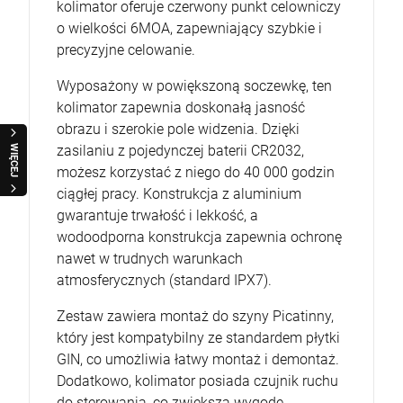
kolimator oferuje czerwony punkt celowniczy
o wielkości 6MOA, zapewniający szybkie i
precyzyjne celowanie.
Wyposażony w powiększoną soczewkę, ten
kolimator zapewnia doskonałą jasność
obrazu i szerokie pole widzenia. Dzięki
zasilaniu z pojedynczej baterii CR2032,
WIĘCEJ
możesz korzystać z niego do 40 000 godzin
ciągłej pracy. Konstrukcja z aluminium
gwarantuje trwałość i lekkość, a
wodoodporna konstrukcja zapewnia ochronę
nawet w trudnych warunkach
atmosferycznych (standard IPX7).
Zestaw zawiera montaż do szyny Picatinny,
który jest kompatybilny ze standardem płytki
GIN, co umożliwia łatwy montaż i demontaż.
Dodatkowo, kolimator posiada czujnik ruchu
do sterowania, co zwiększa wygodę