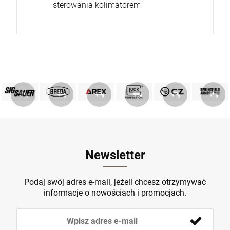
sterowania kolimatorem
PRODUKTY SIG SAUER
PRODUKTY BREDA
MARKA GLOCK
AREX DEFENCE
PRODUKTY CZ
Springfield
ZOBACZ
ZOBACZ
ZOBACZ
ZOBACZ
ZOBACZ
ZOBACZ
Newsletter
Podaj swój adres e-mail, jeżeli chcesz otrzymywać
informacje o nowościach i promocjach.