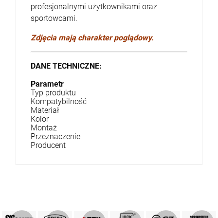
profesjonalnymi użytkownikami oraz
sportowcami.
Zdjęcia mają charakter poglądowy.
DANE TECHNICZNE:
Parametr
Typ produktu
Kompatybilność
Materiał
Kolor
Montaż
Przeznaczenie
Producent
PRODUKTY SIG SAUER
PRODUKTY BREDA
MARKA GLOCK
AREX DEFENCE
PRODUKTY CZ
Springfield