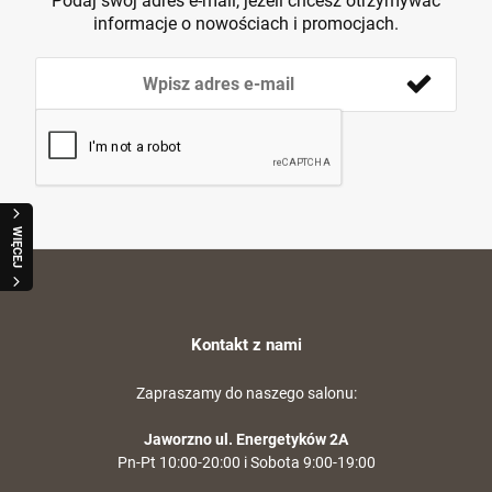
Podaj swój adres e-mail, jeżeli chcesz otrzymywać
informacje o nowościach i promocjach.
WIĘCEJ
Kontakt z nami
Pistolet HoG Sport v.1 (RA9) kal. 9x19mm
Krótkie spodnie 5.11 Dart Short kol. 837
Karabinek samopowtarzalny Daniel Defense
Tank Green roz. 36 (73351)
DD4 M4A1 RISIII FDE 14.5" Sandstorm
Zapraszamy do naszego salonu:
Limited Edition kal. 5,56x45mm/.223Rem
1 699,00 zł
270,00 zł
13 800,00 zł
(LIMSER-017-MLE)
Jaworzno ul. Energetyków 2A
Cena regularna:
1 990,00 zł
Pn-Pt 10:00-20:00 i Sobota 9:00-19:00
Najniższa cena:
1 990,00 zł
szt.