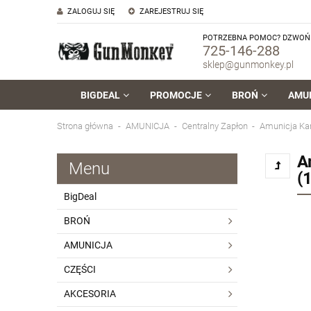
ZALOGUJ SIĘ
ZAREJESTRUJ SIĘ
POTRZEBNA POMOC? DZWOŃ 
725-146-288
sklep@gunmonkey.pl
BIGDEAL
PROMOCJE
BROŃ
AMU
Strona główna
AMUNICJA
Centralny Zapłon
Amunicja Ka
A
Menu
(
BigDeal
BROŃ
AMUNICJA
CZĘŚCI
AKCESORIA