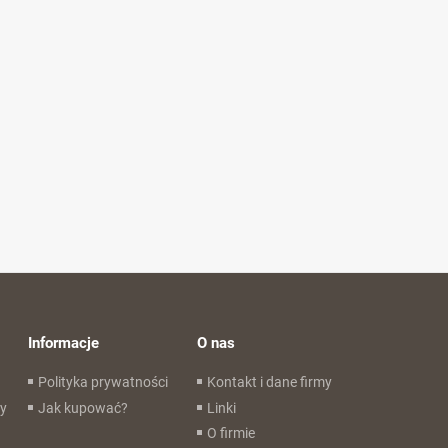
Informacje
O nas
Polityka prywatności
Kontakt i dane firmy
wy
Jak kupować?
Linki
O firmie