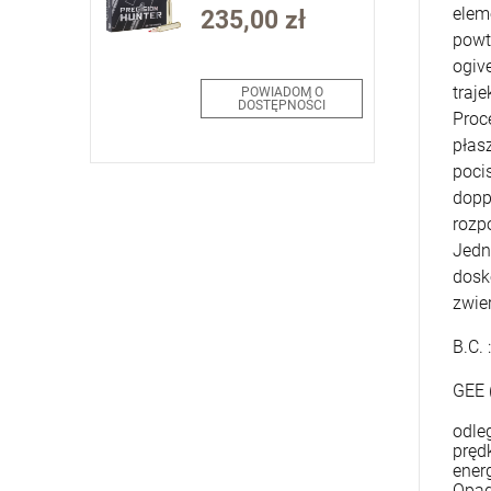
ELD-X 178gr/11,5g
elem
235,00 zł
Precision Hunter
(1op=20szt) (80994)
powt
ogiv
traj
POWIADOM O
DOSTĘPNOŚCI
Proc
płas
poci
dopp
rozp
Jedn
dosk
zwie
B.C. 
GEE 
odle
pręd
energ
Opad