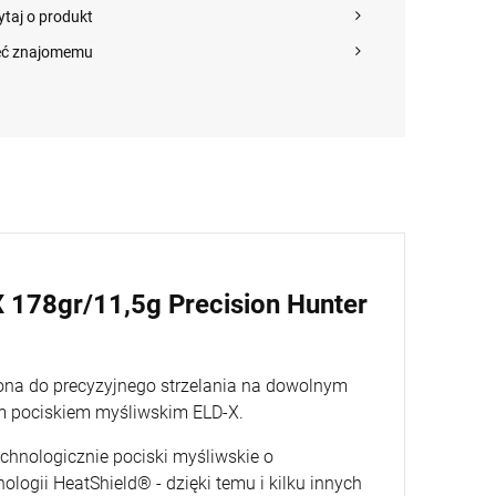
Ranger Green roz. 30
AR15 IWI ZION Z-15
MR223 A3 kal. .2
ytaj o produkt
270,00 zł
6 500,00 zł
13 895,00 z
(73351)
lufa 12.5" kal.
11" Green Brown z
5,56x45mm/.223Rem
łożem Slim-Line Hk
eć znajomemu
(239045)
+
+
szt.
szt.
POWIADOM O
-
-
DOSTĘPNOŚCI
DO KOSZYKA
DO KOSZYKA
 178gr/11,5g Precision Hunter
ona do precyzyjnego strzelania na dowolnym
m pociskiem myśliwskim ELD-X.
hnologicznie pociski myśliwskie o
logii HeatShield® - dzięki temu i kilku innych