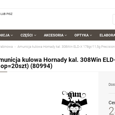
LUB PISZ
NICJA
CZĘŚCI
AKCESORIA
OPTYKA
ELABOR
rabinowa
Amunicja kulowa Hornady kal. 308Win ELD-X 178gr/11,5g Precision
municja kulowa Hornady kal. 308Win ELD-
1op=20szt) (80994)
Dos
Ce
2