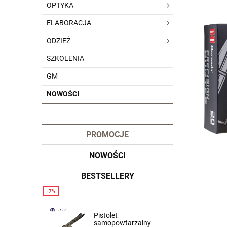
OPTYKA
ELABORACJA
ODZIEŻ
SZKOLENIA
GM
NOWOŚCI
PROMOCJE
NOWOŚCI
BESTSELLERY
Krótkie spodnie 5.11
Pistolet
zalny
Dart Short kol. 837 Tank
samopowtarzalny