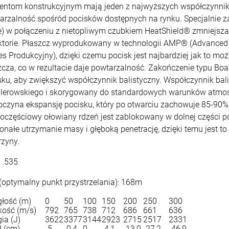
entom konstrukcyjnym mają jeden z najwyższych współczynnik
arzalność spośród pocisków dostępnych na rynku. Specjalnie za
e) w połączeniu z nietopliwym czubkiem HeatShield® zmniejsza 
ektorie. Płaszcz wyprodukowany w technologii AMP® (Advance
es Produkcyjny), dzięki czemu pocisk jest najbardziej jak to mo
zcza, co w rezultacie daje powtarzalność. Zakończenie typu Boa
sku, aby zwiększyć współczynnik balistyczny. Współczynnik bal
lerowskiego i skorygowany do standardowych warunków atmosfe
oczyna ekspansję pocisku, który po otwarciu zachowuje 85-90%
oczęściowy ołowiany rdzeń jest zablokowany w dolnej części po
onałe utrzymanie masy i głęboką penetrację, dzięki temu jest t
rzyny.
: .535
(optymalny punkt przystrzelania): 168m
głość (m)
0
50
100
150
200
250
300
kość (m/s)
792
765
738
712
686
661
636
ia (J)
3622
3377
3144
2923
2715
2517
2331
 (cm)
-5
-0,4
0
-4,1
-13,0
-27,2
-46,9