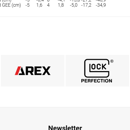
 GEE (cm)
-5
1,6
4
1,8
-5,0
-17,2
-34,9
AREX DEFENCE
MARKA GLOCK
ZOBACZ
ZOBACZ
Newsletter