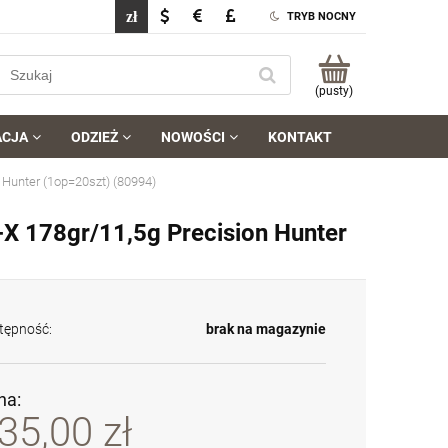
TRYB NOCNY
(pusty)
ACJA
ODZIEŻ
NOWOŚCI
KONTAKT
 Hunter (1op=20szt) (80994)
X 178gr/11,5g Precision Hunter
tępność:
brak na magazynie
na:
35,00 zł