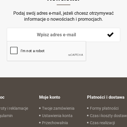
Podaj swój adres e-mail, jeżeli chcesz otrzymywać
informacje o nowościach i promocjach.
oc
Moje konto
Płatności i dostawa
oty i reklamacje
Twoje zamówienia
Formy płatności
gulamin
Ustawienia konta
Czas i koszty dosta
Przechowalnia
Czas realizacji