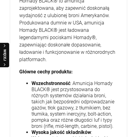
Hornady BLACK® to amunicja
zaprojektowana, aby zapewnić doskonałą
wydajność z ulubionej broni Amerykanów.
Produkowana dumnie w USA, amunicja
Hornady BLACK® jest ładowana
legendarnymi pociskami Hornady®,
zapewniając doskonałe dopasowanie,
WIĘCEJ
ładowanie i funkcjonowanie w różnorodnych
platformach.
Główne cechy produktu:
Wszechstronność
: Amunicja Hornady
BLACK® jest przystosowana do
różnych systemów działania broni,
takich jak bezpośredni odprowadzanie
gazów, tłok gazowy, z tłumikiem, bez
tłumika, system inercyjny, bolt-action,
pompka oraz różne długości luf i typy
broni (rifle, mid-length, carbine, pistol).
Wysoka jakość składników
: