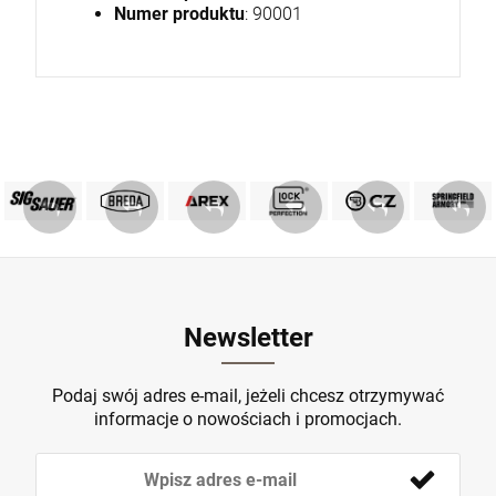
Numer produktu
: 90001
PRODUKTY SIG SAUER
PRODUKTY BREDA
MARKA GLOCK
AREX DEFENCE
PRODUKTY CZ
Springfield
ZOBACZ
ZOBACZ
ZOBACZ
ZOBACZ
ZOBACZ
ZOBACZ
Newsletter
Podaj swój adres e-mail, jeżeli chcesz otrzymywać
informacje o nowościach i promocjach.