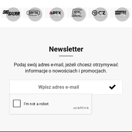
PRODUKTY SIG SAUER
PRODUKTY BREDA
MARKA GLOCK
AREX DEFENCE
PRODUKTY CZ
Springfield
ZOBACZ
ZOBACZ
ZOBACZ
ZOBACZ
ZOBACZ
ZOBACZ
Newsletter
Podaj swój adres e-mail, jeżeli chcesz otrzymywać
informacje o nowościach i promocjach.