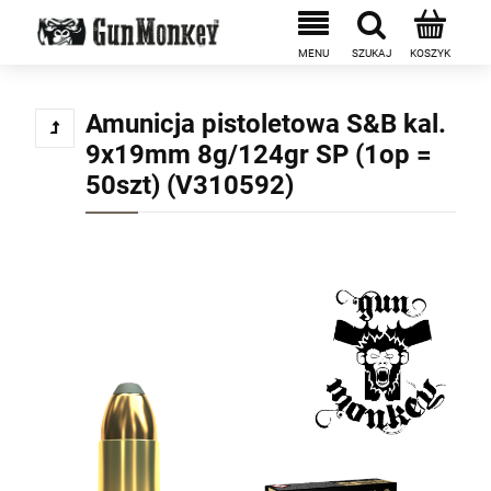
Amunicja pistoletowa S&B kal.
9x19mm 8g/124gr SP (1op =
50szt) (V310592)